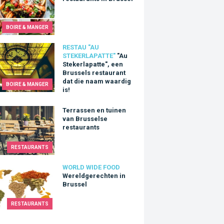
BOIRE & MANGER
tekerlapatte", een Brussels restaurant dat die naam waardig is!
RESTAU "AU
STEKERLAPATTE"
"Au
Stekerlapatte", een
Brussels restaurant
dat die naam waardig
BOIRE & MANGER
is!
ssen en tuinen van Brusselse restaurants
Terrassen en tuinen
van Brusselse
restaurants
RESTAURANTS
dgerechten in Brussel
WORLD WIDE FOOD
Wereldgerechten in
Brussel
RESTAURANTS