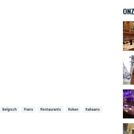
ONZ
Au St
Compt
The 
Belgisch
Frans
Restaurants
Koken
Italiaans
L'Ate