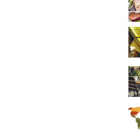
"Au S
Terra
Werel