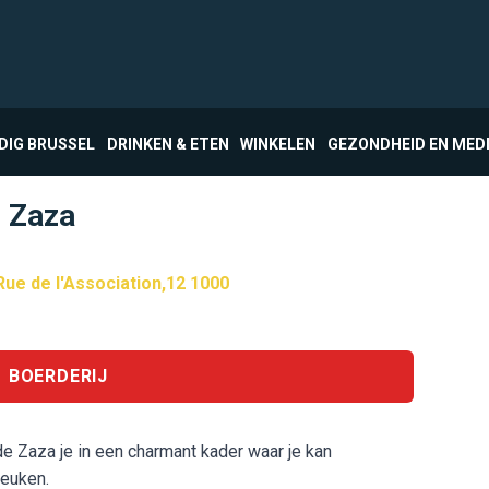
DIG BRUSSEL
DRINKEN & ETEN
WINKELEN
GEZONDHEID EN MED
e Zaza
Rue de l'Association,12 1000
BOERDERIJ
de Zaza je in een charmant kader waar je kan
keuken.