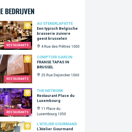
E BEDRIJVEN
ekerlapatte
AU STEKERLAPATTE
Een typisch Belgische
brasserie zuivere
geest brusseleir
RESTAURANTS
4 Rue des Prêtres 1000
oir Garcin
COMPTOIR GARCIN
FRANSE TAPAS IN
BRUSSEL
25 Rue Dejoncker 1060
RESTAURANTS
Network
THE NETWORK
Restaurant Place du
Luxembourg
11 Place du
RESTAURANTS
Luxembourg 1050
lier Gourmand
L'ATELIER GOURMAND
L'Atelier Gourmand