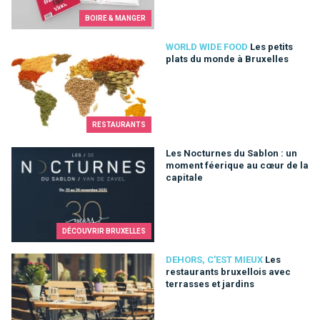
BOIRE & MANGER
Les petits plats du monde à Bruxelles
WORLD WIDE FOOD
Les petits
plats du monde à Bruxelles
RESTAURANTS
Les Nocturnes du Sablon : un moment féerique au cœur de la 
Les Nocturnes du Sablon : un
moment féerique au cœur de la
capitale
DÉCOUVRIR BRUXELLES
Les restaurants bruxellois avec terrasses et jardins
DEHORS, C'EST MIEUX
Les
restaurants bruxellois avec
terrasses et jardins