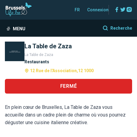
Facebo
Twitt
In
FR
Connexion
Recherche
MENU
La Table de Zaza
La Table de Zaza
Restaurants
12 Rue de l'Association,12 1000
FERMÉ
En plein cœur de Bruxelles, La Table de Zaza vous
accueille dans un cadre plein de charme où vous pourrez
déguster une cuisine italienne créative.