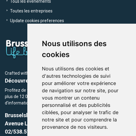
Tous les évènements
Toutes les entreprises
Update cookies preferences
Nous utilisons des
cookies
Nous utilisons des cookies et
Crafted with
by Brusselslife Team
d'autres technologies de suivi
Découvrez plus de 12 000 adresses et événements
pour améliorer votre expérience
de navigation sur notre site, pour
Profitez de toutes les sections de BrusselsLife.be et découvrez
plus de 12 000 adresses et un grand choix d'événements,
vous montrer un contenu
d'informations et de conseils et astuces de notre écriture.
personnalisé et des publicités
ciblées, pour analyser le trafic de
Brusselslife.be
notre site et pour comprendre la
Avenue Louise, 500 -1050 Ixelles, Brussels,
provenance de nos visiteurs.
02/538.51.49.