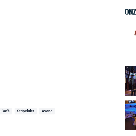
ONZ
Hard 
The 
Bowl
& Café
Stripclubs
Avond