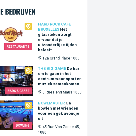
E BEDRIJVEN
Rock Cafe Bruxelles
HARD ROCK CAFE
BRUXELLES
Het
gitaarteken zorgt
ervoor dat je
uitzonderlijke tijden
RESTAURANTS
beleeft
12a Grand Place 1000
Big Game
THE BIG GAME
De bar
om te gaan in het
centrum waar sport en
muziek samenkomen
BARS & CAFÉS
5 Rue Henri Maus 1000
master
BOWLMASTER
Ga
bowlen met vrienden
voor een gek avondje
uit
BOWLING
45 Rue Van Zande 45,
1080