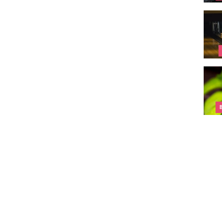
Strik
Wat t