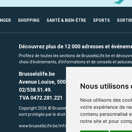
ANGER
SHOPPING
SANTÉ & BIEN-ÊTRE
SPORTS
SORTIR
Découvrez plus de 12 000 adresses et événem
Profitez de toutes les sections de BrusselsLife.be et découv
choix d'événements, d'informations et de conseils et astuces 
Brusselslife.be
Avenue Louise, 500 -1050 Ixelles, Brussels,
Nous utilisons
02/538.51.49.
TVA 0472.281.221
Nous utilisons des cook
votre expérience de na
Copyright 2026 © Brusselslife.be Tous droits réservés. Le cont
contenu personnalisé et
sont protégés par le droit d'auteur. la propriétaires respectifs.
notre site et pour com
/
www.brusselsLife.be
info@brusselslife.be