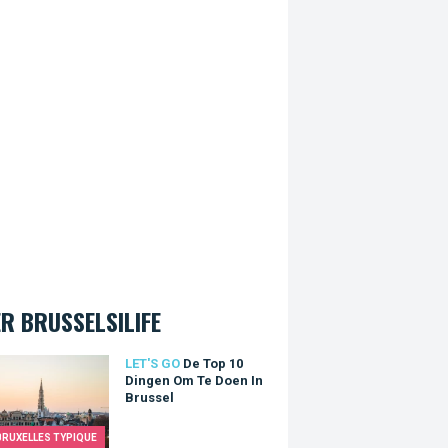
R BRUSSELSILIFE
p 10 Dingen Om Te Doen In Brussel
LET'S GO
De Top 10
Dingen Om Te Doen In
Brussel
BRUXELLES TYPIQUE