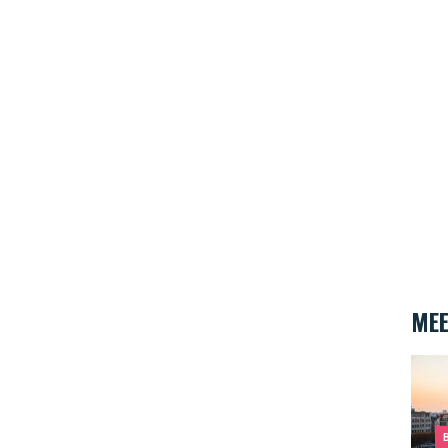
MEE
De To