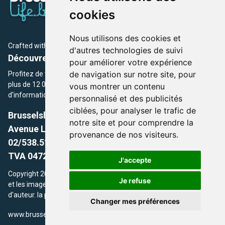
cookies
Nous utilisons des cookies et
Crafted with
by Brusselslife Team
d'autres technologies de suivi
Découvrez plus de 12 000 adresses et événements
pour améliorer votre expérience
de navigation sur notre site, pour
Profitez de toutes les sections de BrusselsLife.be et découvrez
plus de 12 000 adresses et un grand choix d'événements,
vous montrer un contenu
d'informations et de conseils et astuces de notre écriture.
personnalisé et des publicités
ciblées, pour analyser le trafic de
Brusselslife.be
notre site et pour comprendre la
Avenue Louise, 500 -1050 Ixelles, Brussels,
provenance de nos visiteurs.
02/538.51.49.
TVA 0472.281.221
J'accepte
Copyright 2026 © Brusselslife.be Tous droits réservés. Le contenu
Je refuse
et les images utilisés sur ce site sont protégés par le droit
d'auteur. la propriétaires respectifs.
Changer mes préférences
/
www.brusselsLife.be
info@brusselslife.be