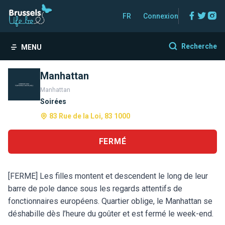
Facebo
Twitt
In
FR
Connexion
Recherche
MENU
Manhattan
Manhattan
Soirées
83 Rue de la Loi, 83 1000
FERMÉ
[FERME] Les filles montent et descendent le long de leur
barre de pole dance sous les regards attentifs de
fonctionnaires européens. Quartier oblige, le Manhattan se
déshabille dès l’heure du goûter et est fermé le week-end.