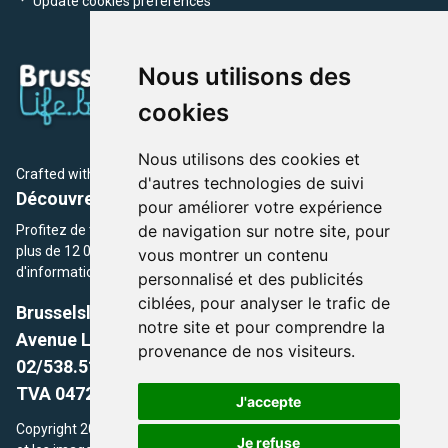
Update cookies preferences
Nous utilisons des
cookies
Nous utilisons des cookies et
Crafted with
by Brusselslife Team
d'autres technologies de suivi
Découvrez plus de 12 000 adresses et événements
pour améliorer votre expérience
de navigation sur notre site, pour
Profitez de toutes les sections de BrusselsLife.be et découvrez
plus de 12 000 adresses et un grand choix d'événements,
vous montrer un contenu
d'informations et de conseils et astuces de notre écriture.
personnalisé et des publicités
ciblées, pour analyser le trafic de
Brusselslife.be
notre site et pour comprendre la
Avenue Louise, 500 -1050 Ixelles, Brussels,
provenance de nos visiteurs.
02/538.51.49.
TVA 0472.281.221
J'accepte
Copyright 2026 © Brusselslife.be Tous droits réservés. Le contenu
Je refuse