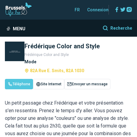
Facebo
Twitt
In
FR
Connexion
Recherche
MENU
Frédérique Color and Style
Frédérique Color and Style
Mode
82A Rue E. Smits, 82A 1030
Téléphone
Site Internet
Envoyer un message
Un petit passage chez Frédérique et votre présentation
s'en ressentira. Prenez le temps d'y aller. Vous pouvez
opter pour une analyse "couleurs" ou une analyse de style.
Cela fait tout au plus 2h30, quelle que soit la formule que
vous aurez choisie ou une journée pour la combinaison des