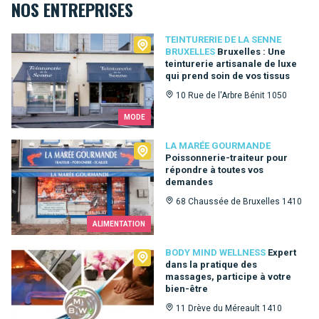
NOS ENTREPRISES
Teinturerie de la Senne Bruxelles
TEINTURERIE DE LA SENNE
BRUXELLES
Bruxelles : Une
teinturerie artisanale de luxe
qui prend soin de vos tissus
10 Rue de l'Arbre Bénit 1050
MODE
La Marée Gourmande
LA MARÉE GOURMANDE
Poissonnerie-traiteur pour
répondre à toutes vos
demandes
68 Chaussée de Bruxelles 1410
ALIMENTATION
Body Mind Wellness
BODY MIND WELLNESS
Expert
dans la pratique des
massages, participe à votre
bien-être
11 Drève du Méreault 1410