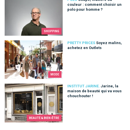
Coupe, matière ou couleur : comment choisir un polo pour ho
couleur : comment choisir un
polo pour homme ?
SHOPPING
Soyez malins, achetez en Outlets
PRETTY PRICES
Soyez malins,
achetez en Outlets
MODE
Jarine, la maison de beauté qui va vous chouchouter !
INSTITUT JARINE.
Jarine, la
maison de beauté qui va vous
chouchouter !
BEAUTÉ & BIEN-ÊTRE