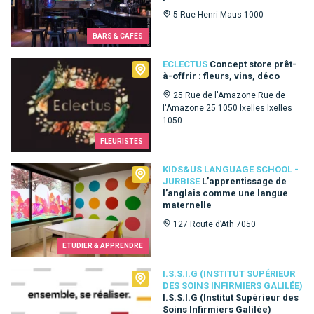
5 Rue Henri Maus 1000
BARS & CAFÉS
Eclectus
ECLECTUS
Concept store prêt-
à-offrir : fleurs, vins, déco
25 Rue de l'Amazone Rue de
l'Amazone 25 1050 Ixelles Ixelles
1050
FLEURISTES
Kids&Us language school - Jurbise
KIDS&US LANGUAGE SCHOOL -
JURBISE
L’apprentissage de
l’anglais comme une langue
maternelle
127 Route d’Ath 7050
ETUDIER & APPRENDRE
I.S.S.I.G (Institut Supérieur des Soins Infirmiers Galilée)
I.S.S.I.G (INSTITUT SUPÉRIEUR
DES SOINS INFIRMIERS GALILÉE)
I.S.S.I.G (Institut Supérieur des
Soins Infirmiers Galilée)