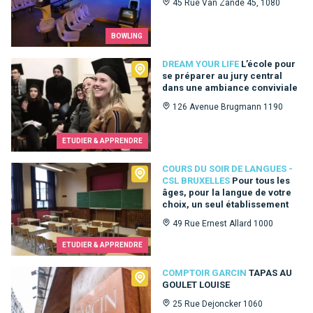
45 Rue Van Zande 45, 1080
BOWLING
Dream Your Life
DREAM YOUR LIFE
L’école pour
se préparer au jury central
dans une ambiance conviviale
126 Avenue Brugmann 1190
ETUDIER & APPRENDRE
Cours du Soir de Langues - CSL Bruxelles
COURS DU SOIR DE LANGUES -
CSL BRUXELLES
Pour tous les
âges, pour la langue de votre
choix, un seul établissement
49 Rue Ernest Allard 1000
ETUDIER & APPRENDRE
Comptoir Garcin
COMPTOIR GARCIN
TAPAS AU
GOULET LOUISE
25 Rue Dejoncker 1060