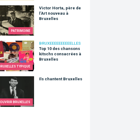
r Horta, père de l’Art nouveau à Bruxelles
Victor Horta, père de
l’Art nouveau à
Bruxelles
PATRIMOINE
0 des chansons kitschs consacrées à Bruxelles
BRUXEEEEEEEEEELLES
Top 10 des chansons
kitschs consacrées à
Bruxelles
BRUXELLES TYPIQUE
hantent Bruxelles
Ils chantent Bruxelles
OUVRIR BRUXELLES