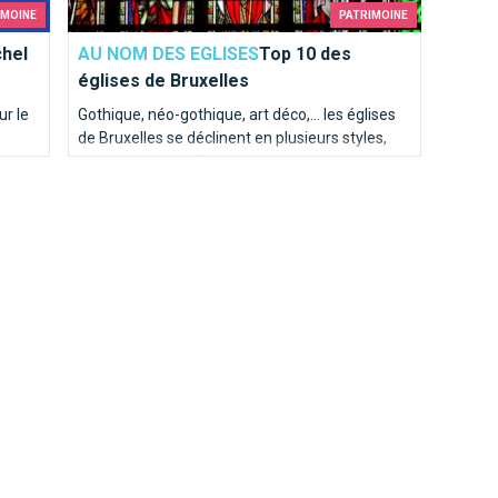
IMOINE
PATRIMOINE
chel
AU NOM DES EGLISES
Top 10 des
églises de Bruxelles
ur le
Gothique, néo-gothique, art déco,... les églises
de Bruxelles se déclinent en plusieurs styles,
re cet
tailles et formes. En voici le top 10, totalement
e la
subjectif, de la rédaction de BrusselsLife.be