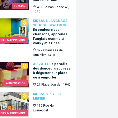
BOWLING
45 Rue Van Zande 45,
1080
Us language school - Waterloo
KIDS&US LANGUAGE
SCHOOL - WATERLOO
En couleurs et en
chansons, apprenez
l’anglais comme si
UDIER & APPRENDRE
vous y étiez nés
397 Chaussée de
Bruxelles 1410
tel
AU VATEL
Le paradis
des douceurs sucrées
à déguster sur place
ou à emporter
ALIMENTATION
27 Place Jourdan 1040
&Us Reyers-Meiser
KIDS&US REYERS-
MEISER
116 Rue Henri
Evenepoel
UDIER & APPRENDRE