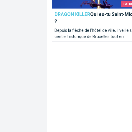
PATR
DRAGON KILLER
Qui es-tu Saint-Mi
?
Depuis la flèche de l’hôtel de ville, il veille s
centre historique de Bruxelles tout en
terrassant un dragon. Qui se cache derriè
archange bienfaiteur et saint protecteur d
ville ?