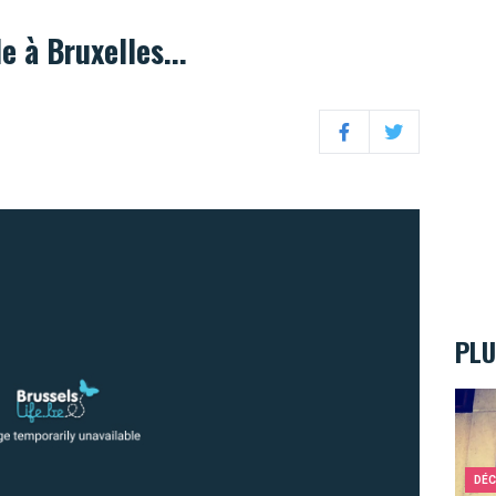
e à Bruxelles...
Facebook
Twitter
PLU
Paris
DÉC