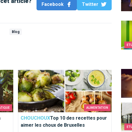
cet article?
Facebook
Twitter
Kids&
Blog
ET
Au Va
Top 10 des recettes pour aimer les choux de Bruxelles
Kids
ATIQUE
ALIMENTATION
à
CHOUCHOUX
Top 10 des recettes pour
aimer les choux de Bruxelles
ET