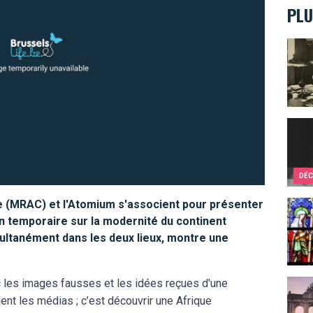
PLU
Victo
Ils c
DÉC
le (MRAC) et l'Atomium s'associent pour présenter
Top 1
n temporaire sur la modernité du continent
multanément dans les deux lieux, montre une
ec les images fausses et les idées reçues d'une
Les A
ent les médias ; c’est découvrir une Afrique