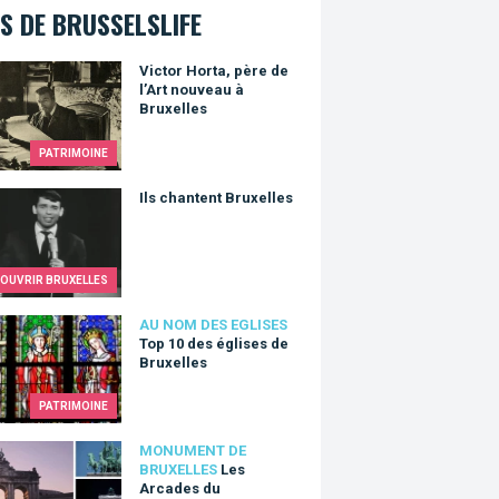
S DE BRUSSELSLIFE
r Horta, père de l’Art nouveau à Bruxelles
Victor Horta, père de
l’Art nouveau à
Bruxelles
PATRIMOINE
hantent Bruxelles
Ils chantent Bruxelles
OUVRIR BRUXELLES
0 des églises de Bruxelles
AU NOM DES EGLISES
Top 10 des églises de
Bruxelles
PATRIMOINE
rcades du Cinquantenaire
MONUMENT DE
BRUXELLES
Les
Arcades du