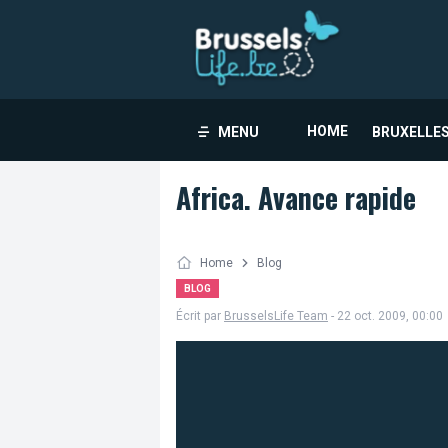
HOME
MENU
BRUXELLES
Africa. Avance rapide
Home
Blog
BLOG
Écrit par
BrusselsLife Team
- 22 oct. 2009, 00:00