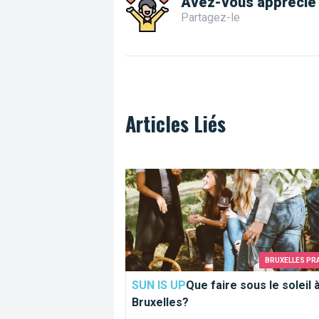
Avez-vous apprécié 
Partagez-le
Articles Liés
Que faire sous le soleil à Bruxelles?
BRUXELLES PR
SUN IS UP
Que faire sous le soleil 
Bruxelles?