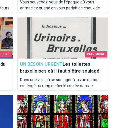
Vous souvenez-vous de l'époque où vous
ntours
grimaciez quand on vous parlait de choux de
Bruxelles ? Elle est belle et bien révolue pour la
res
Les toilettes bruxelloises où il faut s'être soulagé
plupart d'entre vous ! Chez Brusselslife, ces
recettes nous mettent déjà l'eau à la bouche !
BILITÉ
PATRIMOINE
 du
UN BESOIN URGENT
Les toilettes
bruxelloises où il faut s'être soulagé
Dans une ville où se soulager à la vue de tous
est érigé au rang de fierté coulée dans le
bronze, le commun des mortels s’offre de
Top 10 des églises de Bruxelles
temps à autre une pause sanitaire qui sort de
l’ordinaire. Sélection d’adresses pour vos petits
besoins...