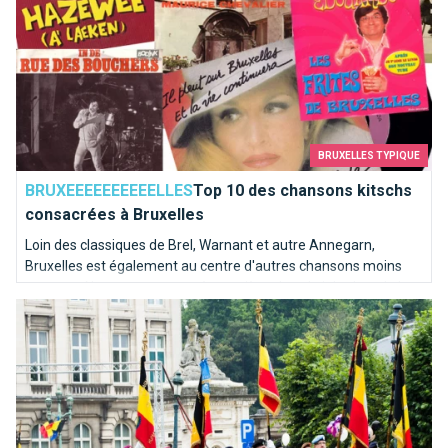
BRUXELLES TYPIQUE
BRUXEEEEEEEEEELLES
Top 10 des chansons kitschs
consacrées à Bruxelles
Loin des classiques de Brel, Warnant et autre Annegarn,
Bruxelles est également au centre d'autres chansons moins
connues. Nous avons poussé une pièce dans le juke-box de la
Comment bien fêter la fête nationale?
capitale de l'Europe pour en sortir les mélodies les plus kitschs.