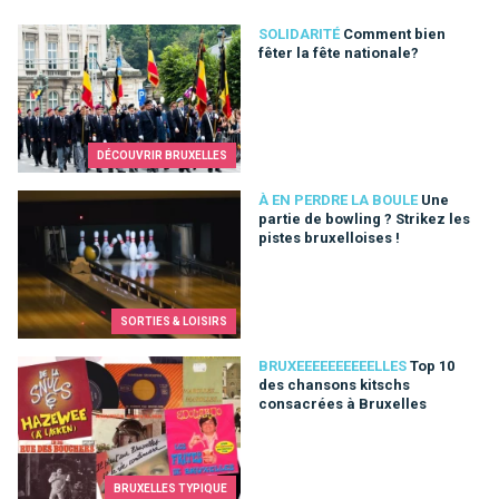
Comment bien fêter la fête nationale?
SOLIDARITÉ
Comment bien
fêter la fête nationale?
DÉCOUVRIR BRUXELLES
Une partie de bowling ? Strikez les pistes bruxelloises !
À EN PERDRE LA BOULE
Une
partie de bowling ? Strikez les
pistes bruxelloises !
SORTIES & LOISIRS
Top 10 des chansons kitschs consacrées à Bruxelles
BRUXEEEEEEEEEELLES
Top 10
des chansons kitschs
consacrées à Bruxelles
BRUXELLES TYPIQUE