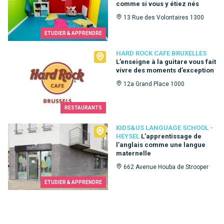
comme si vous y étiez nés
13 Rue des Volontaires 1300
ETUDIER & APPRENDRE
Hard Rock Cafe Bruxelles
HARD ROCK CAFE BRUXELLES
L’enseigne à la guitare vous fait
vivre des moments d’exception
12a Grand Place 1000
RESTAURANTS
Kids&Us language school - Heysel
KIDS&US LANGUAGE SCHOOL -
HEYSEL
L’apprentissage de
l’anglais comme une langue
maternelle
662 Avenue Houba de Strooper
ETUDIER & APPRENDRE