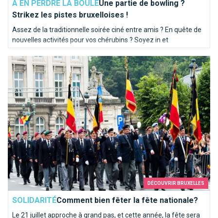
À EN PERDRE LA BOULE
Une partie de bowling ?
Strikez les pistes bruxelloises !
Assez de la traditionnelle soirée ciné entre amis ? En quête de
nouvelles activités pour vos chérubins ? Soyez in et
programmez-vous une soirée bowling. Brusselslife a
Comment bien fêter la fête nationale?
sélectionné pour vous les meilleures pistes de la capitale.
DÉCOUVRIR BRUXELLES
SOLIDARITÉ
Comment bien fêter la fête nationale?
Le 21 juillet approche à grand pas, et cette année, la fête sera