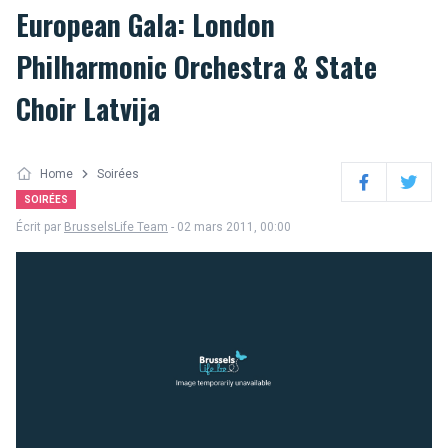
European Gala: London
Philharmonic Orchestra & State
Choir Latvija
Home
Soirées
Facebook
Twitter
SOIRÉES
Écrit par
BrusselsLife Team
- 02 mars 2011, 00:00