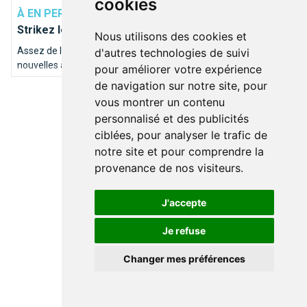
cookies
À EN PERDRE LA BOULE
Une partie de bowling ?
Strikez les pistes bruxelloises !
Nous utilisons des cookies et
Assez de la traditionnelle soirée ciné entre amis ? En quête de
d'autres technologies de suivi
nouvelles activités pour vos chérubins ? Soyez in et
pour améliorer votre expérience
programmez-vous une soirée bowling. Brusselslife a
de navigation sur notre site, pour
sélectionné pour vous les meilleures pistes de la capitale.
vous montrer un contenu
personnalisé et des publicités
ciblées, pour analyser le trafic de
notre site et pour comprendre la
provenance de nos visiteurs.
J'accepte
Je refuse
Changer mes préférences