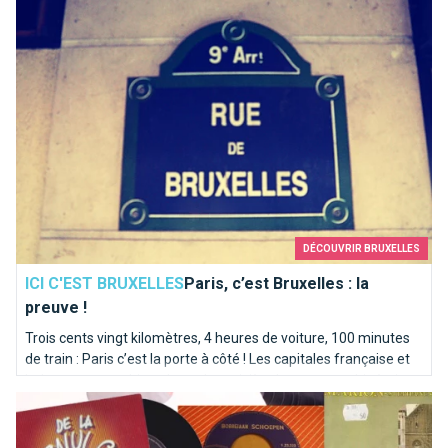
DÉCOUVRIR BRUXELLES
ICI C'EST BRUXELLES
Paris, c’est Bruxelles : la
preuve !
Trois cents vingt kilomètres, 4 heures de voiture, 100 minutes
de train : Paris c’est la porte à côté ! Les capitales française et
belge partagent bien plus qu’une rivière homonyme. Itinéraire
Top 10 des chansons kitschs consacrées à Bruxelles
en bord de Seine sur les traces de la Senne...