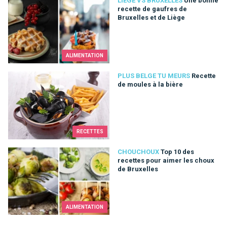
Une bonne recette de gaufres de Bruxelles et de Liège
LIÈGE VS BRUXELLES
Une bonne
recette de gaufres de
Bruxelles et de Liège
ALIMENTATION
Recette de moules à la bière
PLUS BELGE TU MEURS
Recette
de moules à la bière
RECETTES
Top 10 des recettes pour aimer les choux de Bruxelles
CHOUCHOUX
Top 10 des
recettes pour aimer les choux
de Bruxelles
ALIMENTATION