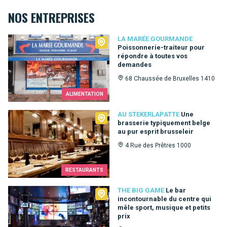
NOS ENTREPRISES
La Marée Gourmande
LA MARÉE GOURMANDE
Poissonnerie-traiteur pour
répondre à toutes vos
demandes
68 Chaussée de Bruxelles 1410
ALIMENTATION
Au Stekerlapatte
AU STEKERLAPATTE
Une
brasserie typiquement belge
au pur esprit brusseleir
4 Rue des Prêtres 1000
RESTAURANTS
The Big Game
THE BIG GAME
Le bar
incontournable du centre qui
mêle sport, musique et petits
prix