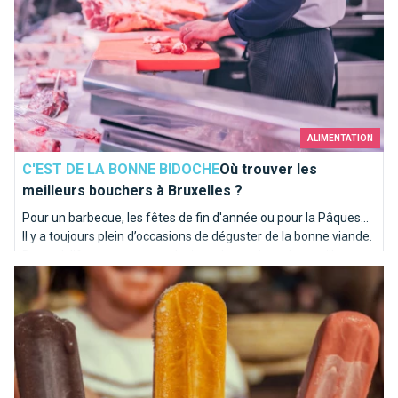
ALIMENTATION
C'EST DE LA BONNE BIDOCHE
Où trouver les
meilleurs bouchers à Bruxelles ?
Pour un barbecue, les fêtes de fin d'année ou pour la Pâques...
Il y a toujours plein d’occasions de déguster de la bonne viande.
Brusselslife met en avant plusieurs bons plans des meilleurs
Houppopop, le sorbet à la Houppe
boucheries situées à Bruxelles.