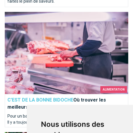
faites le plein de saveurs.
Où trouver les meilleurs bouchers à Bruxelles ?
ALIMENTATION
C'EST DE LA BONNE BIDOCHE
Où trouver les
meilleurs bouchers à Bruxelles ?
Pour un barbecue, les fêtes de fin d'année ou pour la Pâques...
Il y a toujours plein d’occasions de déguster de la bonne viande.
Nous utilisons des
Brusselslife met en avant plusieurs bons plans des meilleurs