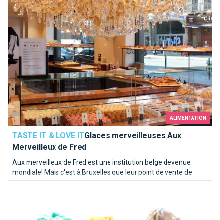
ALIMENTATION
TASTE IT & LOVE IT
Glaces merveilleuses Aux
Merveilleux de Fred
Aux merveilleux de Fred est une institution belge devenue
mondiale! Mais c'est à Bruxelles que leur point de vente de
glace artisanales est le mieux fourni, chez Brusselslife, nous en
Oh my Cupcake !
sommes persuadés! Laissez-vous tenter...