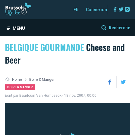
Facebo
Twitt
In
FR
Connexion
Recherche
MENU
BELGIQUE GOURMANDE
Cheese and
Beer
Home
Boire & Manger
Facebook
Twitter
BOIRE & MANGER
Écrit par
Baudouin Van Humbeeck
- 18 nov. 2007, 00:00