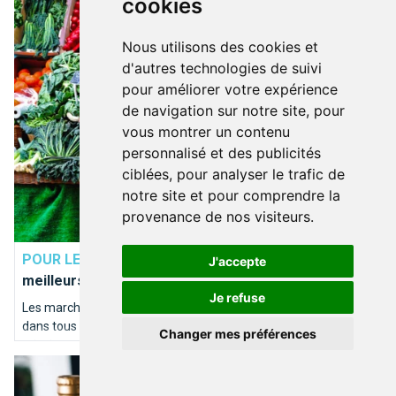
cookies
Découvrez les meilleurs marchés bruxellois !
boucheries situées à Bruxelles.
Nous utilisons des cookies et
d'autres technologies de suivi
pour améliorer votre expérience
de navigation sur notre site, pour
vous montrer un contenu
personnalisé et des publicités
ciblées, pour analyser le trafic de
notre site et pour comprendre la
provenance de nos visiteurs.
MARCHÉS
POUR LES KETS DE MARKETS
Découvrez les
J'accepte
meilleurs marchés bruxellois !
Je refuse
Les marchés sont une des richesses de Bruxelles, on en trouve
dans tous les quartiers et ils on chacun leur spécificité. Voici les
Changer mes préférences
principaux...
Nos 11 bons plans pour commander des bières artisanales et s