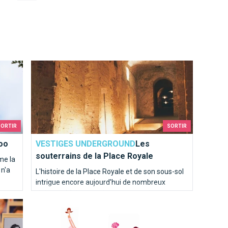
Les souterrains de la Place Royale
SORTIR
SORTIR
oo
VESTIGES UNDERGROUND
Les
souterrains de la Place Royale
me la
 n'a
L'histoire de la Place Royale et de son sous-sol
intrigue encore aujourd'hui de nombreux
visiteurs. Mais connaissez-vous vraiment cette
Top 10 des demandes en mariage à faire à Bruxelles
histoire faisant partie intégrante de la culture
bruxelloise?