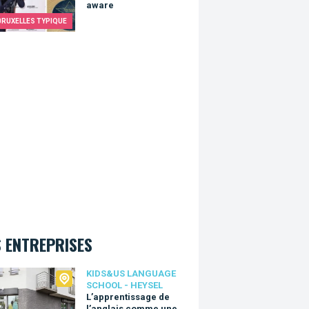
aware
BRUXELLES TYPIQUE
 ENTREPRISES
Us language school - Heysel
KIDS&US LANGUAGE
SCHOOL - HEYSEL
L’apprentissage de
l’anglais comme une