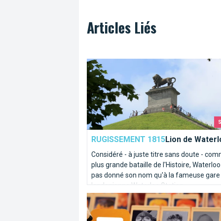
Articles Liés
Lion de Waterloo
RUGISSEMENT 1815
Lion de Waterl
Considéré - à juste titre sans doute - com
plus grande bataille de l'Histoire, Waterloo
pas donné son nom qu'à la fameuse gare
londonienne Waterloo Station.
Ces inconnus du métro