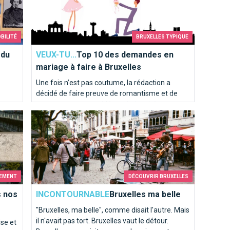
BILITÉ
BRUXELLES TYPIQUE
 du
VEUX-TU...
Top 10 des demandes en
mariage à faire à Bruxelles
Une fois n’est pas coutume, la rédaction a
décidé de faire preuve de romantisme et de
vous soumettre ses idées très inspirées pour
Bruxelles ma belle
une demande en mariage idyllique à Bruxelles.
Voici notre “Top 10” des endroits où poser le
genou par terre…
EMENT
DÉCOUVRIR BRUXELLES
s nos
INCONTOURNABLE
Bruxelles ma belle
"Bruxelles, ma belle", comme disait l'autre. Mais
il n'avait pas tort. Bruxelles vaut le détour.
ise et