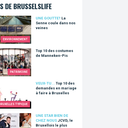
S DE BRUSSELSLIFE
nne coule dans nos veines
UNE GOUTTE?
La
Senne coule dans nos
veines
ENVIRONNEMENT
10 des costumes de Manneken-Pis
Top 10 des costumes
de Manneken-Pis
PATRIMOINE
0 des demandes en mariage à faire à Bruxelles
VEUX-TU...
Top 10 des
demandes en mariage
à faire à Bruxelles
BRUXELLES TYPIQUE
 le Bruxellois le plus aware
UNE STAR BIEN DE
CHEZ NOUS
JCVD, le
Bruxellois le plus