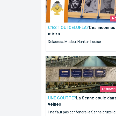
MO
C'EST QUI CELUI-LA?
Ces inconnus
métro
Delacroix, Madou, Hankar, Louise...
La Senne coule dans nos veines
ENVIRONN
UNE GOUTTE?
La Senne coule dan
veines
Il ne faut pas confondre la Senne bruxello