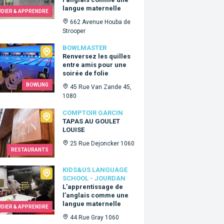
langue maternelle
UDIER & APPRENDRE
662 Avenue Houba de
Strooper
master
BOWLMASTER
Renversez les quilles
entre amis pour une
soirée de folie
BOWLING
45 Rue Van Zande 45,
1080
oir Garcin
COMPTOIR GARCIN
TAPAS AU GOULET
LOUISE
25 Rue Dejoncker 1060
RESTAURANTS
Us language school - Jourdan
KIDS&US LANGUAGE
SCHOOL - JOURDAN
L’apprentissage de
l’anglais comme une
langue maternelle
UDIER & APPRENDRE
44 Rue Gray 1060