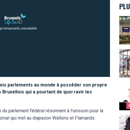
PLU
La Se
Top 
trois parlements au monde à posséder son propre
Top 1
Bruxellois qui a pourtant de quoi ravir les
n du parlement fédéral résonnent à l’unisson pour la
rimonial qui met au diapason Wallons et Flamands.
JCVD,