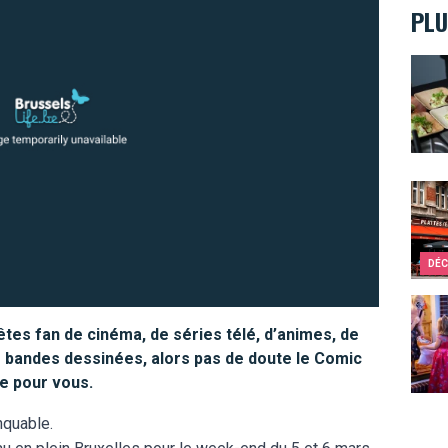
PLU
Sorte
Bruxe
DÉC
Où tr
êtes fan de cinéma, de séries télé, d’animes, de
 bandes dessinées, alors pas de doute le Comic
 pour vous.
nquable.