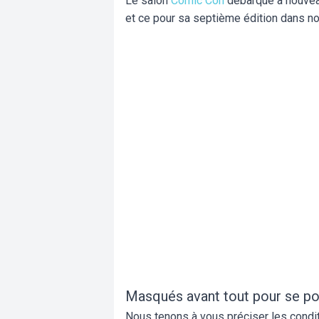
Le salon
Comic Con
débarque à nouveau
et ce pour sa septième édition dans notr
Masqués avant tout pour se po
Nous tenons à vous préciser les condit