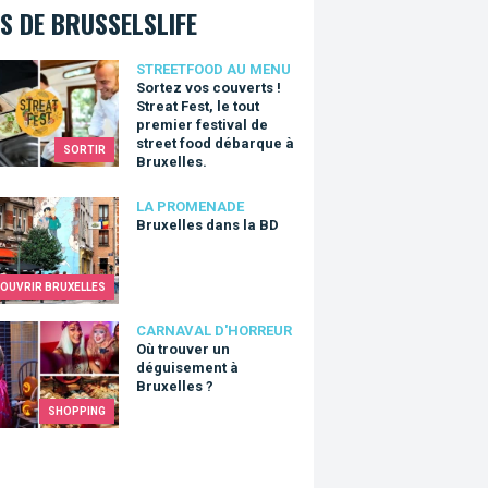
S DE BRUSSELSLIFE
z vos couverts ! Streat Fest, le tout premier festival de street 
STREETFOOD AU MENU
Sortez vos couverts !
Streat Fest, le tout
premier festival de
street food débarque à
SORTIR
Bruxelles.
lles dans la BD
LA PROMENADE
Bruxelles dans la BD
OUVRIR BRUXELLES
ouver un déguisement à Bruxelles ?
CARNAVAL D'HORREUR
Où trouver un
déguisement à
Bruxelles ?
SHOPPING