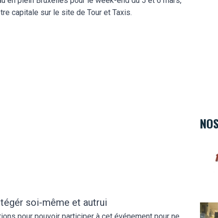
 en plein Bruxelles pour le week-end du 5 et 6 mars,
e capitale sur le site de Tour et Taxis.
NOS
Hard 
tégér soi-même et autrui
L'Ate
ions pour pouvoir participer à cet événement pour ne