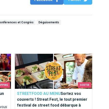
onférences et Congrès
Déguisements
 ?
Sortez vos couverts ! Streat Fest, le tout premier festi
OPPING
SORTIR
un
STREETFOOD AU MENU
Sortez vos
couverts ! Streat Fest, le tout premier
festival de street food débarque à
 vous