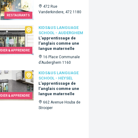
472 Rue
Vanderkindere, 472 1180
RESTAURANTS
&Us language school - Auderghem
KIDS&US LANGUAGE
SCHOOL - AUDERGHEM
L’apprentissage de
l’anglais comme une
langue maternelle
UDIER & APPRENDRE
16 Place Communale
d'Auderghem 1160
Us language school - Heysel
KIDS&US LANGUAGE
SCHOOL - HEYSEL
L’apprentissage de
l’anglais comme une
langue maternelle
UDIER & APPRENDRE
662 Avenue Houba de
Strooper