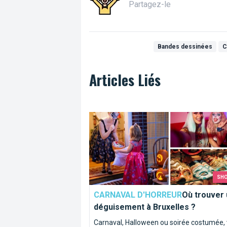
Partagez-le
Bandes dessinées
C
Articles Liés
Où trouver un déguisement à Bruxelles
SH
CARNAVAL D'HORREUR
Où trouver 
déguisement à Bruxelles ?
Carnaval, Halloween ou soirée costumée,