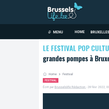
HOME
MENU
BRUXELLES
LE FESTIVAL POP CULT
grandes pompes à Bruxe
Home
Festival
FESTIVAL
Écrit par
Brusselslife Rédaction
- 28 févr. 2022, 0