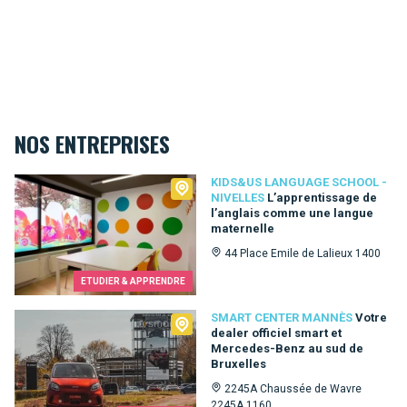
NOS ENTREPRISES
Kids&Us language school - Nivelles
KIDS&US LANGUAGE SCHOOL -
NIVELLES
L’apprentissage de
l’anglais comme une langue
maternelle
44 Place Emile de Lalieux 1400
ETUDIER & APPRENDRE
Smart Center Mannès
SMART CENTER MANNÈS
Votre
dealer officiel smart et
Mercedes-Benz au sud de
Bruxelles
2245A Chaussée de Wavre
2245A 1160