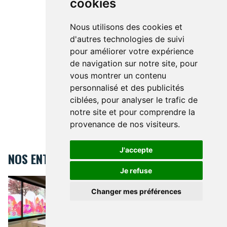
cookies
Nous utilisons des cookies et
d'autres technologies de suivi
pour améliorer votre expérience
de navigation sur notre site, pour
vous montrer un contenu
personnalisé et des publicités
ciblées, pour analyser le trafic de
notre site et pour comprendre la
provenance de nos visiteurs.
J'accepte
NOS ENTREPRISES
Je refuse
Kids&Us language school - Nivelles
KIDS&US LANGUAGE SCHOOL -
NIVELLES
L’apprentissage de
Changer mes préférences
l’anglais comme une langue
maternelle
44 Place Emile de Lalieux 1400