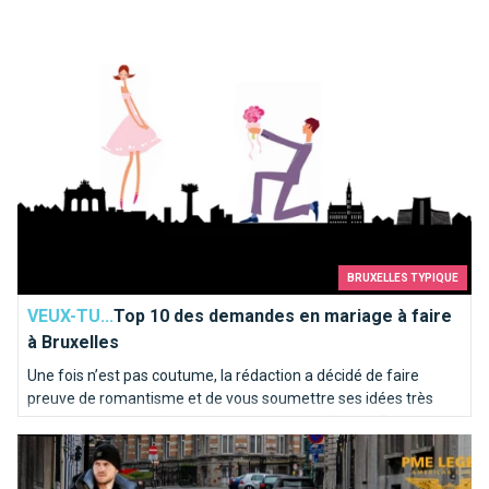
Top 10 des demandes en mariage à faire à Bruxelles
BRUXELLES TYPIQUE
VEUX-TU...
Top 10 des demandes en mariage à faire
à Bruxelles
Une fois n’est pas coutume, la rédaction a décidé de faire
preuve de romantisme et de vous soumettre ses idées très
inspirées pour une demande en mariage idyllique à Bruxelles.
Mode à Bruxelles : le duo chemise casual et pantalon chino, e
Voici notre “Top 10” des endroits où poser le genou par terre…