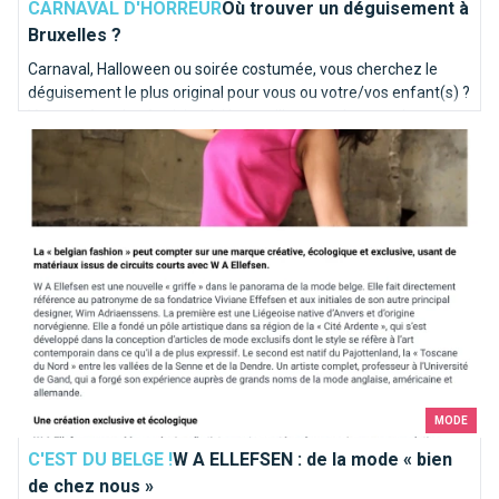
CARNAVAL D'HORREUR
Où trouver un déguisement à
Bruxelles ?
Carnaval, Halloween ou soirée costumée, vous cherchez le
déguisement le plus original pour vous ou votre/vos enfant(s) ?
Votre quête s'arrête ici, voici les meilleures adresses de
W A ELLEFSEN : de la mode « bien de chez nous »
magasins de déguisement de la capitale !
MODE
C'EST DU BELGE !
W A ELLEFSEN : de la mode « bien
de chez nous »