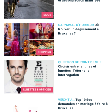
et décontraction maîtrisée
MODE
Où trouver un déguisement à Bruxelles ?
CARNAVAL D'HORREUR
Où
trouver un déguisement à
Bruxelles ?
SHOPPING
Choisir entre lentilles et lunettes : l'éternelle interrogation
QUESTION DE POINT DE VUE
Choisir entre lentilles et
lunettes : l'éternelle
interrogation
LUNETTES & OPTICIEN
Top 10 des demandes en mariage à faire à Bruxelles
VEUX-TU...
Top 10 des
demandes en mariage à faire à
Bruxelles