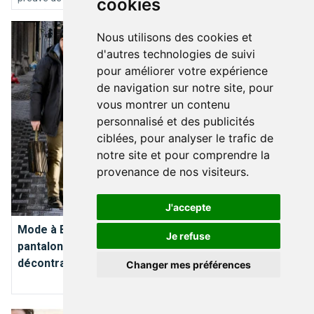
cookies
inspirées pour une demande en mariage idyllique à Bruxelles.
Mode à Bruxelles : le duo chemise casual et pantalon chino, e
Voici notre “Top 10” des endroits où poser le genou par terre…
Nous utilisons des cookies et
d'autres technologies de suivi
pour améliorer votre expérience
de navigation sur notre site, pour
vous montrer un contenu
personnalisé et des publicités
ciblées, pour analyser le trafic de
notre site et pour comprendre la
provenance de nos visiteurs.
MODE
J'accepte
Mode à Bruxelles : le duo chemise casual et
Je refuse
pantalon chino, entre élégance urbaine et
décontraction maîtrisée
Changer mes préférences
Trouver un bon opticien à Bruxelles : mode d’emploi