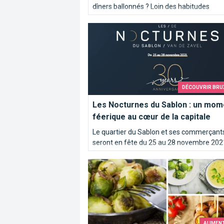
dîners ballonnés ? Loin des habitudes
carnassières, voici le top des végétariens 
Les Nocturnes du Sablon : un moment f
Bruxelles.
DÉCOUVRIR BRU
Les Nocturnes du Sablon : un mom
féerique au cœur de la capitale
Le quartier du Sablon et ses commerçant
seront en fête du 25 au 28 novembre 202
Rencontrez-les et profitez des illuminatio
Top 10 des recettes pour aimer les ch
Noël !
ALIMEN