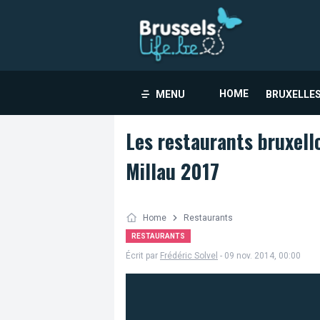
HOME
MENU
BRUXELLES
Les restaurants bruxello
Millau 2017
Home
Restaurants
RESTAURANTS
Écrit par
Frédéric Solvel
- 09 nov. 2014, 00:00