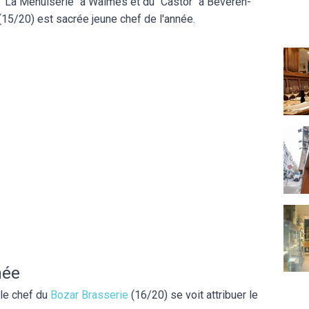
"La Menuiserie" à Waimes et du "Castor" à Beveren-
(15/20) est sacrée jeune chef de l'année.
Au St
Compt
L'Ate
née
 le chef du
Bozar Brasserie
(16/20) se voit attribuer le