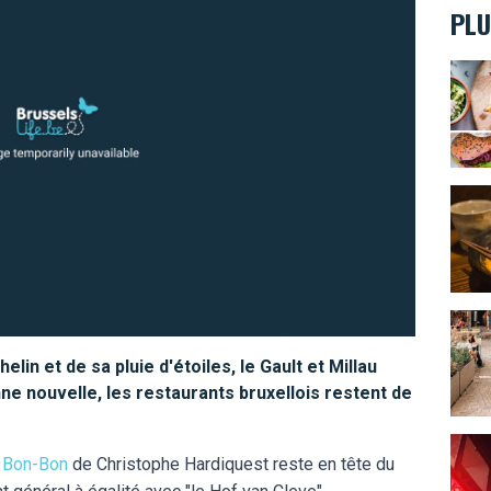
PLU
Idée 
Kokub
Longu
lin et de sa pluie d'étoiles, le Gault et Millau
ne nouvelle, les restaurants bruxellois restent de
Poki 
t
Bon-Bon
de Christophe Hardiquest reste en tête du