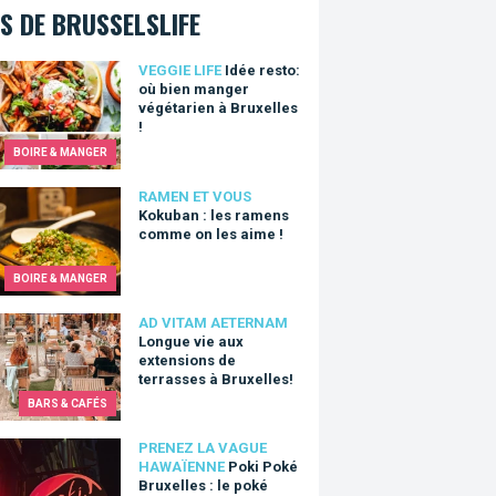
S DE BRUSSELSLIFE
resto: où bien manger végétarien à Bruxelles !
VEGGIE LIFE
Idée resto:
où bien manger
végétarien à Bruxelles
!
BOIRE & MANGER
an : les ramens comme on les aime !
RAMEN ET VOUS
Kokuban : les ramens
comme on les aime !
BOIRE & MANGER
e vie aux extensions de terrasses à Bruxelles!
AD VITAM AETERNAM
Longue vie aux
extensions de
terrasses à Bruxelles!
BARS & CAFÉS
Poké Bruxelles : le poké bowl qui ne vous rendra pas toqué
PRENEZ LA VAGUE
HAWAÏENNE
Poki Poké
Bruxelles : le poké