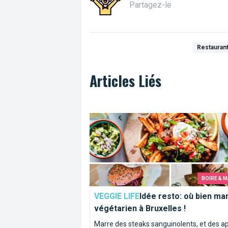
Partagez-le
Restauran
Articles Liés
Idée resto: où bien manger végétarien à
BOIRE & 
VEGGIE LIFE
Idée resto: où bien ma
végétarien à Bruxelles !
Marre des steaks sanguinolents, et des a