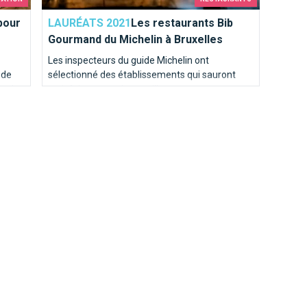
pour
LAURÉATS 2021
Les restaurants Bib
Gourmand du Michelin à Bruxelles
Les inspecteurs du guide Michelin ont
 de
sélectionné des établissements qui sauront
ur la
satisfaire toutes les papilles.
es
he !