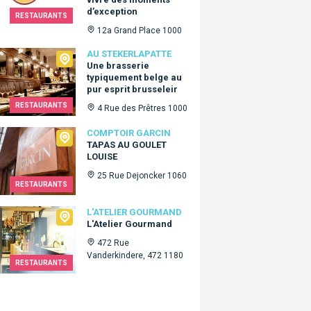
d’exception
RESTAURANTS
12a Grand Place 1000
ekerlapatte
AU STEKERLAPATTE
Une brasserie
typiquement belge au
pur esprit brusseleir
RESTAURANTS
4 Rue des Prêtres 1000
oir Garcin
COMPTOIR GARCIN
TAPAS AU GOULET
LOUISE
25 Rue Dejoncker 1060
RESTAURANTS
lier Gourmand
L'ATELIER GOURMAND
L'Atelier Gourmand
472 Rue
Vanderkindere, 472 1180
RESTAURANTS