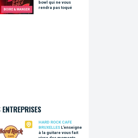
bowl qui ne vous
rendra pas toqué
BOIRE & MANGER
 ENTREPRISES
Rock Cafe Bruxelles
HARD ROCK CAFE
BRUXELLES
L’enseigne
à la guitare vous fait
vivre des moments