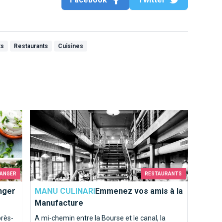
ts
Restaurants
Cuisines
 Bruxelles !
Emmenez vos amis à la Manufacture
MANGER
RESTAURANTS
nger
MANU CULINARI
Emmenez vos amis à la
Manufacture
près-
A mi-chemin entre la Bourse et le canal, la