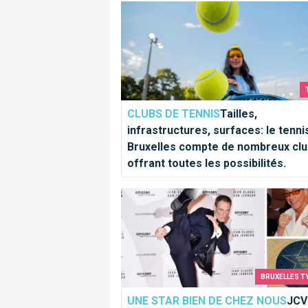
Tailles, infrastructures, surfaces: le t
CLUBS DE TENNIS
Tailles,
infrastructures, surfaces: le tenni
Bruxelles compte de nombreux cl
offrant toutes les possibilités.
Petits clubs intimes ou grosses infrastruc
JCVD, le Bruxellois le plus aware
terrains intérieurs ou extérieurs, terre ba
gazon synthétique ?
BRUXELLES T
UNE STAR BIEN DE CHEZ NOUS
JCVD