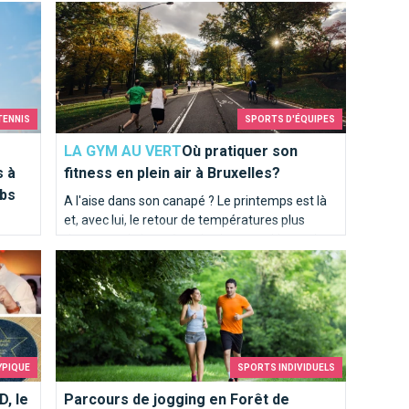
ennis à Bruxelles compte de nombreux clubs offrant toutes les pos
Où pratiquer son fitness en plein air à Bruxelles?
TENNIS
SPORTS D'ÉQUIPES
LA GYM AU VERT
Où pratiquer son
s à
fitness en plein air à Bruxelles?
ubs
A l'aise dans son canapé ? Le printemps est là
et, avec lui, le retour de températures plus
douces et de journées plus longues. L'occasion
tures,
Parcours de jogging en Forêt de Soignes
de s'aérer l'esprit et pourquoi pas le corps !
ttue ou
Voici une liste d'activités en plein air.
YPIQUE
SPORTS INDIVIDUELS
, le
Parcours de jogging en Forêt de