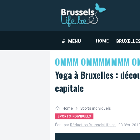
HOME
MENU
BRUXELLES
OMMM OMMMMMMM 
Yoga à Bruxelles : décou
capitale
Home
Sports individuels
SPORTS INDIVIDUELS
Écrit par
Rédaction BrusselsLife.be
- 03 févr. 201