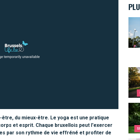
PLU
Taill
Où pr
Parco
n-être, du mieux-être. Le yoga est une pratique
orps et esprit. Chaque bruxellois peut l'exercer
S
s par son rythme de vie effréné et profiter de