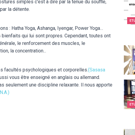
tures simples c'est à dire par la tenue du souffle,
 par la détente.
ET
ons : Hatha Yoga, Ashanga, Iyengar, Power Yoga…
ienfaits qui lui sont propres. Cependant, toutes ont
nérale, le renforcement des muscles, le
Espac
on, la concentration...
s facultés psychologiques et corporelles.
(Sasasa
 aussi vous être enseigné en anglais ou allemand.
Cours
as seulement une discipline relaxante. Il nous apporte
N.A.)
ET
Kids