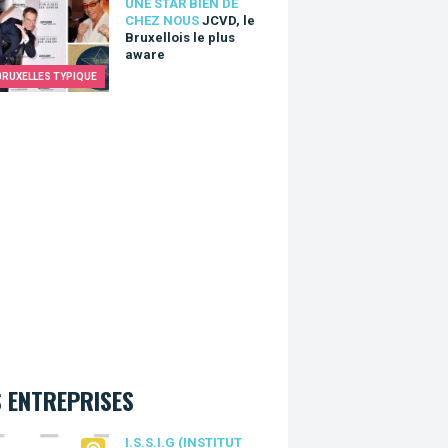
 le Bruxellois le plus aware
UNE STAR BIEN DE
CHEZ NOUS
JCVD, le
Bruxellois le plus
aware
BRUXELLES TYPIQUE
 ENTREPRISES
.I.G (Institut Supérieur des Soins Infirmiers Galilée)
I.S.S.I.G (INSTITUT