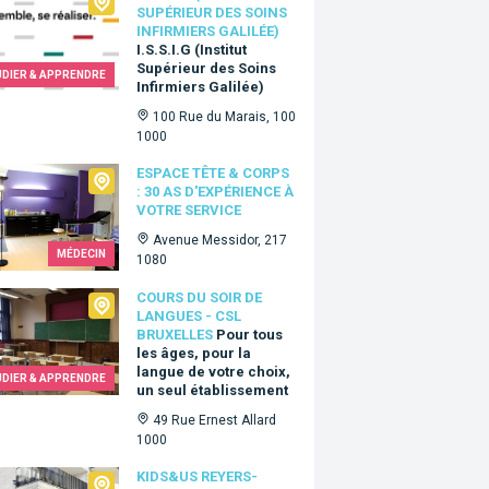
SUPÉRIEUR DES SOINS
INFIRMIERS GALILÉE)
I.S.S.I.G (Institut
Supérieur des Soins
UDIER & APPRENDRE
Infirmiers Galilée)
100 Rue du Marais, 100
1000
e Tête & Corps : 30 as d'expérience à votre service
ESPACE TÊTE & CORPS
: 30 AS D'EXPÉRIENCE À
VOTRE SERVICE
Avenue Messidor, 217
MÉDECIN
1080
 du Soir de Langues - CSL Bruxelles
COURS DU SOIR DE
LANGUES - CSL
BRUXELLES
Pour tous
les âges, pour la
langue de votre choix,
UDIER & APPRENDRE
un seul établissement
49 Rue Ernest Allard
1000
&Us Reyers-Meiser
KIDS&US REYERS-