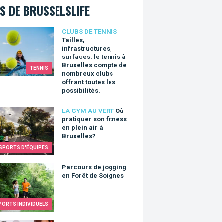
S DE BRUSSELSLIFE
es, infrastructures, surfaces: le tennis à Bruxelles compte de nom
CLUBS DE TENNIS
Tailles,
infrastructures,
surfaces: le tennis à
Bruxelles compte de
TENNIS
nombreux clubs
offrant toutes les
possibilités.
atiquer son fitness en plein air à Bruxelles?
LA GYM AU VERT
Où
pratiquer son fitness
en plein air à
Bruxelles?
SPORTS D'ÉQUIPES
urs de jogging en Forêt de Soignes
Parcours de jogging
en Forêt de Soignes
PORTS INDIVIDUELS