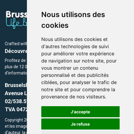
Nous utilisons des
cookies
Nous utilisons des cookies et
Crafted with
by Brusselslife Team
d'autres technologies de suivi
Découvrez plus de 12 000 adresses et événements
pour améliorer votre expérience
de navigation sur notre site, pour
Profitez de toutes les sections de BrusselsLife.be et découvrez
plus de 12 000 adresses et un grand choix d'événements,
vous montrer un contenu
d'informations et de conseils et astuces de notre écriture.
personnalisé et des publicités
ciblées, pour analyser le trafic de
Brusselslife.be
notre site et pour comprendre la
Avenue Louise, 500 -1050 Ixelles, Brussels,
provenance de nos visiteurs.
02/538.51.49.
TVA 0472.281.221
J'accepte
Copyright 2026 © Brusselslife.be Tous droits réservés. Le contenu
Je refuse
et les images utilisés sur ce site sont protégés par le droit
d'auteur. la propriétaires respectifs.