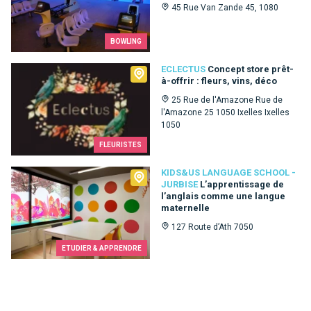
45 Rue Van Zande 45, 1080
BOWLING
Eclectus
ECLECTUS
Concept store prêt-
à-offrir : fleurs, vins, déco
25 Rue de l'Amazone Rue de
l'Amazone 25 1050 Ixelles Ixelles
1050
FLEURISTES
Kids&Us language school - Jurbise
KIDS&US LANGUAGE SCHOOL -
JURBISE
L’apprentissage de
l’anglais comme une langue
maternelle
127 Route d’Ath 7050
ETUDIER & APPRENDRE