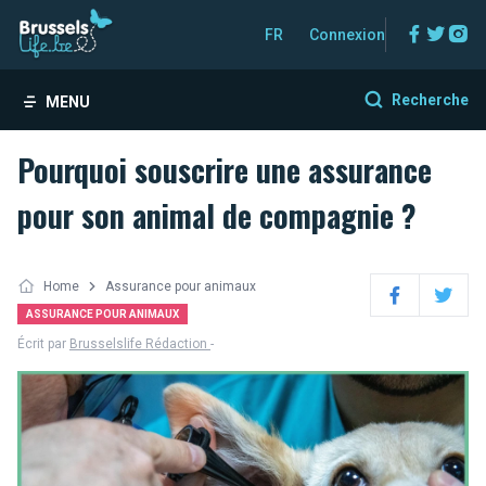
Facebo
Twitt
In
FR
Connexion
Recherche
MENU
Pourquoi souscrire une assurance
pour son animal de compagnie ?
Home
Assurance pour animaux
Facebook
Twitter
ASSURANCE POUR ANIMAUX
Écrit par
Brusselslife Rédaction
-