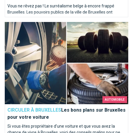
Vous ne rêvez pas ! Le surréalisme belge à encore frappé
Bruxelles. Les pouvoirs publics de la ville de Bruxelles ont
tranché ce mercredi en faveur de la réouverture de la jonction
Les bons plans sur Bruxelles pour votre voiture
De Brouckère - Fontainas au trafic.
AUTOMOBILE
CIRCULER À BRUXELLES
Les bons plans sur Bruxelles
pour votre voiture
Si vous êtes propriétaire d’une voiture et que vous avez la
chance de vivre à Bruxelles, voici des conseils malins pour ne