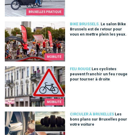
BRUXELLES PRATIQUE
Le salon Bike Brussels est de retour pour vous en mettre plei
BIKE BRUSSELS.
Le salon Bike
Brussels est de retour pour
vous en mettre plein les yeux.
MOBILITÉ
Les cyclistes peuvent franchir un feu rouge pour tourner à dro
FEU ROUGE
Les cyclistes
peuvent franchir un feu rouge
pour tourner à droite
MOBILITÉ
Les bons plans sur Bruxelles pour votre voiture
CIRCULER À BRUXELLES
Les
bons plans sur Bruxelles pour
votre voiture