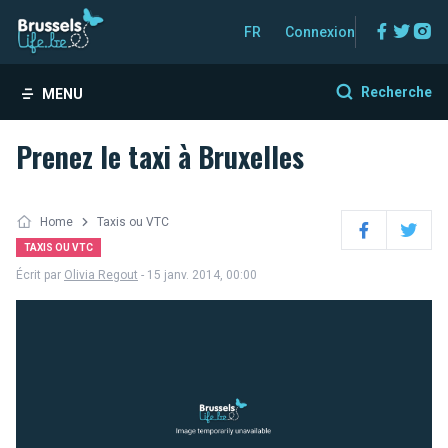
Facebo
Twitt
In
FR
Connexion
Recherche
MENU
Prenez le taxi à Bruxelles
Home
Taxis ou VTC
Facebook
Twitter
TAXIS OU VTC
Écrit par
Olivia Regout
- 15 janv. 2014, 00:00