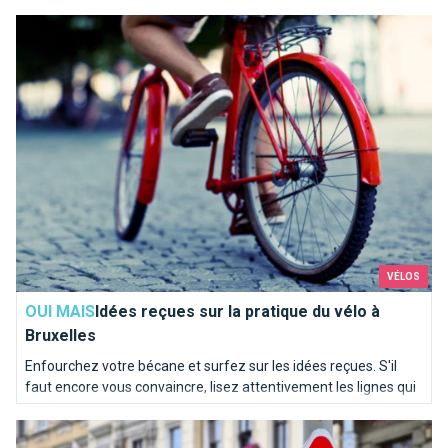
Idées reçues sur la pratique du vélo à Bruxelles
VÉLOS
OUI MAIS
Idées reçues sur la pratique du vélo à
Bruxelles
Enfourchez votre bécane et surfez sur les idées reçues. S'il
faut encore vous convaincre, lisez attentivement les lignes qui
suivent. Vous comprendrez vite que mine de rien, le vélo est le
Les cyclistes peuvent franchir un feu rouge pour tourner à dro
bienvenu à Bruxelles.