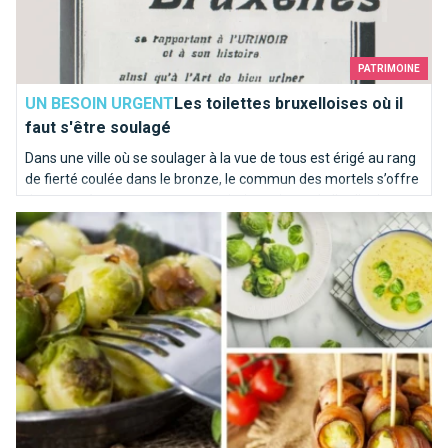
PATRIMOINE
UN BESOIN URGENT
Les toilettes bruxelloises où il
faut s'être soulagé
Dans une ville où se soulager à la vue de tous est érigé au rang
de fierté coulée dans le bronze, le commun des mortels s’offre
de temps à autre une pause sanitaire qui sort de l’ordinaire.
Top 10 des recettes pour aimer les choux de Bruxelles
Sélection d’adresses pour vos petits besoins...