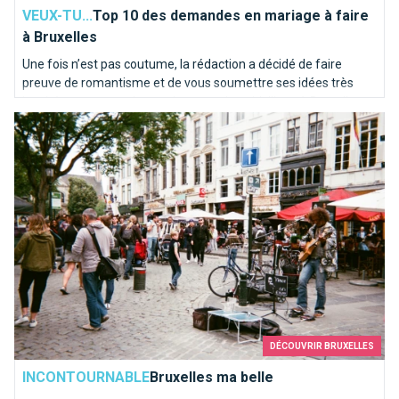
VEUX-TU...
Top 10 des demandes en mariage à faire
à Bruxelles
Une fois n’est pas coutume, la rédaction a décidé de faire
preuve de romantisme et de vous soumettre ses idées très
inspirées pour une demande en mariage idyllique à Bruxelles.
Bruxelles ma belle
Voici notre “Top 10” des endroits où poser le genou par terre…
DÉCOUVRIR BRUXELLES
INCONTOURNABLE
Bruxelles ma belle