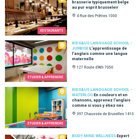
brasserie typiquement belge
au pur esprit brusseleir
4 Rue des Prêtres 1000
RESTAURANTS
Kids&Us language school - Jurbise
KIDS&US LANGUAGE SCHOOL -
JURBISE
L’apprentissage de
l’anglais comme une langue
maternelle
127 Route d’Ath 7050
ETUDIER & APPRENDRE
Kids&Us language school - Waterloo
KIDS&US LANGUAGE SCHOOL -
WATERLOO
En couleurs et en
chansons, apprenez l’anglais
comme si vous y étiez nés
397 Chaussée de Bruxelles 1410
ETUDIER & APPRENDRE
Body Mind Wellness
BODY MIND WELLNESS
Expert