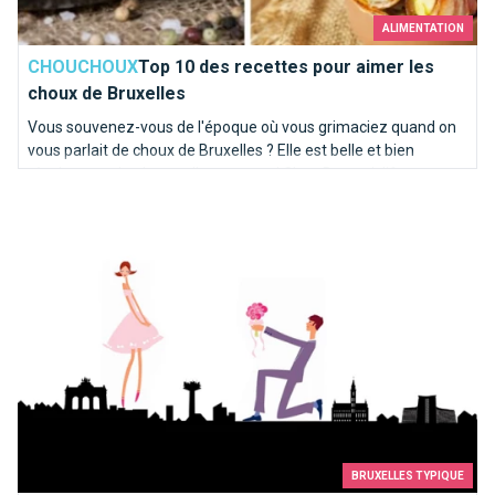
ALIMENTATION
CHOUCHOUX
Top 10 des recettes pour aimer les
choux de Bruxelles
Vous souvenez-vous de l'époque où vous grimaciez quand on
vous parlait de choux de Bruxelles ? Elle est belle et bien
révolue pour la plupart d'entre vous ! Chez Brusselslife, ces
Top 10 des demandes en mariage à faire à Bruxelles
recettes nous mettent déjà l'eau à la bouche !
BRUXELLES TYPIQUE