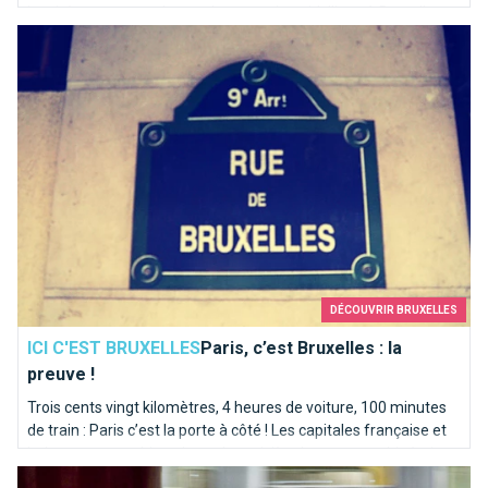
inspirées pour une demande en mariage idyllique à Bruxelles.
Paris, c’est Bruxelles : la preuve !
Voici notre “Top 10” des endroits où poser le genou par terre…
DÉCOUVRIR BRUXELLES
ICI C'EST BRUXELLES
Paris, c’est Bruxelles : la
preuve !
Trois cents vingt kilomètres, 4 heures de voiture, 100 minutes
de train : Paris c’est la porte à côté ! Les capitales française et
belge partagent bien plus qu’une rivière homonyme. Itinéraire
20 raisons d'aimer le métro
en bord de Seine sur les traces de la Senne...