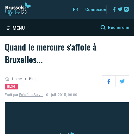
Facebo
Twitt
In
FR
Connexion
Recherche
MENU
Quand le mercure s'affole à
Bruxelles...
Home
Blog
Facebook
Twitter
BLOG
Écrit par
Frédéric Solvel
- 01 juil. 2015, 00:00