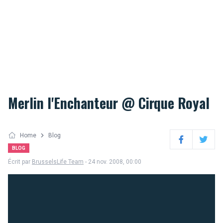
Merlin l'Enchanteur @ Cirque Royal
Home
Blog
Facebook
Twitter
BLOG
Écrit par
BrusselsLife Team
- 24 nov. 2008, 00:00