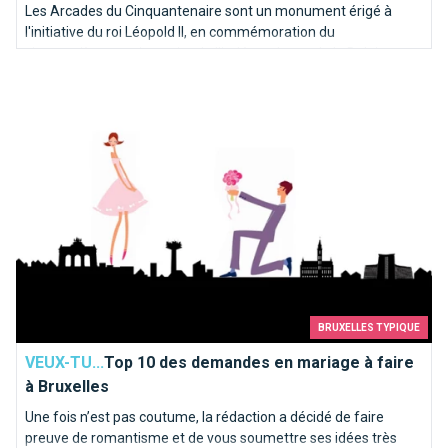
Les Arcades du Cinquantenaire sont un monument érigé à
l'initiative du roi Léopold II, en commémoration du
cinquantième anniversaire de l'indépendance de la Belgique en
Top 10 des demandes en mariage à faire à Bruxelles
1905.
BRUXELLES TYPIQUE
VEUX-TU...
Top 10 des demandes en mariage à faire
à Bruxelles
Une fois n’est pas coutume, la rédaction a décidé de faire
preuve de romantisme et de vous soumettre ses idées très