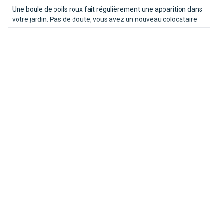
Une boule de poils roux fait régulièrement une apparition dans
votre jardin. Pas de doute, vous avez un nouveau colocataire
qui répond à l’appellation scientifique de vulpes vulpes, plus
vulgairement connu sous le nom de renard.