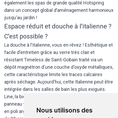
également les spas de grande qualité Hotspring
dans un concept global d’aménagement harmonieux
jusqu'au jardin !
Espace réduit et douche à l'italienne ?
C'est possible ?
La douche à l'italienne, vous en rêvez ! Esthétique et
facile d'entretien grâce au verre très clair et
résistant Timeless de Saint-Gobain traité via un
dépôt magnétron d'une couche d'oxyde métalliques,
cette caractéristique limite les traces calcaires
après séchage. Aujourd'hui, cette Italienne peut être
intégrée dans les salles de bain les plus exiguës.
Line, la bien dénommée chez
Van Marcke
, fixe le
panneau vitré indépendant avec subtilité aux profilés
Nous utilisons des
en poli argenté. Ce montage de coin est disponible