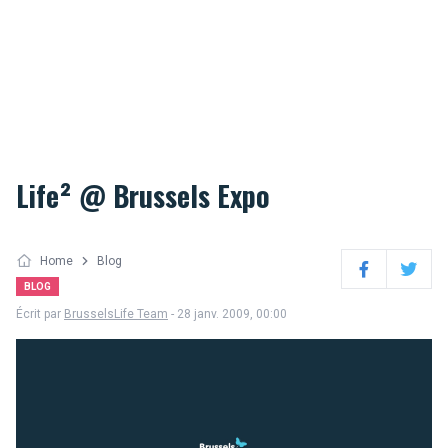
Life² @ Brussels Expo
Home
Blog
Facebook
Twitter
BLOG
Écrit par
BrusselsLife Team
- 28 janv. 2009, 00:00