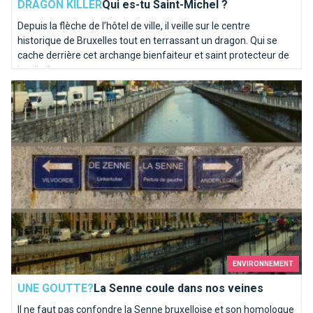
DRAGON KILLER
Qui es-tu Saint-Michel ?
Depuis la flèche de l’hôtel de ville, il veille sur le centre
historique de Bruxelles tout en terrassant un dragon. Qui se
cache derrière cet archange bienfaiteur et saint protecteur de
la ville ?
La Senne coule dans nos veines
ENVIRONNEMENT
UNE GOUTTE?
La Senne coule dans nos veines
Il ne faut pas confondre la Senne bruxelloise et son homologue