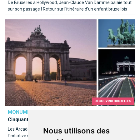
De Bruxelles à Hollywood, Jean-Claude Van Damme balaie tout
sur son passage ! Retour sur l'itinéraire d'un enfant bruxellois
musclé !
Les Arcades du Cinquantenaire
DÉCOUVRIR BRUXELLES
MONUMENT DE BRUXELLES
Les Arcades du
Cinquantenaire
Nous utilisons des
Les Arcades du Cinquantenaire sont un monument érigé à
l'initiative du roi Léopold II, en commémoration du