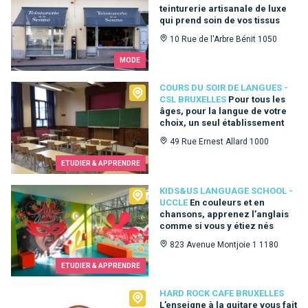
teinturerie artisanale de luxe
qui prend soin de vos tissus
10 Rue de l'Arbre Bénit 1050
MODE
Cours du Soir de Langues - CSL Bruxelles
COURS DU SOIR DE LANGUES -
CSL BRUXELLES
Pour tous les
âges, pour la langue de votre
choix, un seul établissement
49 Rue Ernest Allard 1000
ETUDIER & APPRENDRE
Kids&Us language school - Uccle
KIDS&US LANGUAGE SCHOOL -
UCCLE
En couleurs et en
chansons, apprenez l’anglais
comme si vous y étiez nés
823 Avenue Montjoie 1 1180
ETUDIER & APPRENDRE
Hard Rock Cafe Bruxelles
HARD ROCK CAFE BRUXELLES
L’enseigne à la guitare vous fait