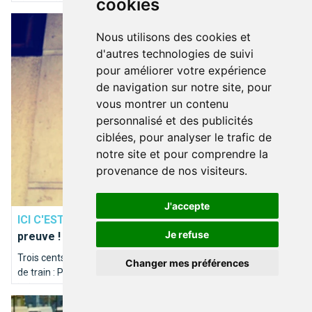
cookies
cinquantième anniversaire de l'indépendance de la Belgique en
Paris, c’est Bruxelles : la preuve !
1905.
Nous utilisons des cookies et
d'autres technologies de suivi
pour améliorer votre expérience
de navigation sur notre site, pour
vous montrer un contenu
personnalisé et des publicités
ciblées, pour analyser le trafic de
notre site et pour comprendre la
provenance de nos visiteurs.
DÉCOUVRIR BRUXELLES
J'accepte
ICI C'EST BRUXELLES
Paris, c’est Bruxelles : la
Je refuse
preuve !
Trois cents vingt kilomètres, 4 heures de voiture, 100 minutes
Changer mes préférences
de train : Paris c’est la porte à côté ! Les capitales française et
belge partagent bien plus qu’une rivière homonyme. Itinéraire
La Senne coule dans nos veines
en bord de Seine sur les traces de la Senne...