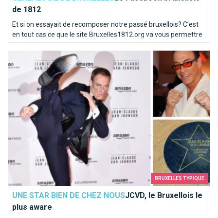
de 1812
Et si on essayait de recomposer notre passé bruxellois? C’est
en tout cas ce que le site Bruxelles1812.org va vous permettre
de vérifier. C’est un peu un Facebook du début du 19ème siècle
JCVD, le Bruxellois le plus aware
! Un site pour les généalogistes et les curieux.
BRUXELLES TYPIQUE
UNE STAR BIEN DE CHEZ NOUS
JCVD, le Bruxellois le
plus aware