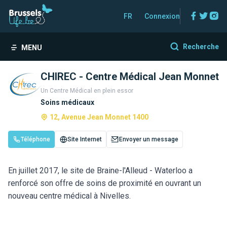
Facebo
Twitt
In
FR
Connexion
Recherche
MENU
CHIREC - Centre Médical Jean Monnet
Un Centre Médical en plein essor
Soins médicaux
12, Avenue Jean Monnet 1400
Téléphone
Site Internet
Envoyer un message
En juillet 2017, le site de Braine-l'Alleud - Waterloo a
renforcé son offre de soins de proximité en ouvrant un
nouveau centre médical à Nivelles.