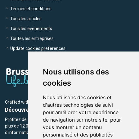
Termes et conditions
Tous les articles
Tous les évènements
Toutes les entreprises
Update cookies preferences
Nous utilisons des
cookies
Nous utilisons des cookies et
Crafted with
by Brusselslife Team
d'autres technologies de suivi
Découvrez plus de 12 000 adresses et événements
pour améliorer votre expérience
de navigation sur notre site, pour
Profitez de toutes les sections de BrusselsLife.be et découvrez
plus de 12 000 adresses et un grand choix d'événements,
vous montrer un contenu
d'informations et de conseils et astuces de notre écriture.
personnalisé et des publicités