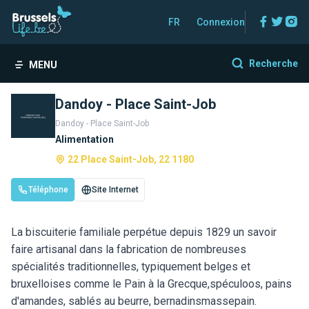
Facebo
Twitt
In
FR
Connexion
Recherche
MENU
Dandoy - Place Saint-Job
Dandoy - Place Saint-Job
Alimentation
22 Place Saint-Job, 22 1180
Téléphone
Site Internet
La biscuiterie familiale perpétue depuis 1829 un savoir
faire artisanal dans la fabrication de nombreuses
spécialités traditionnelles, typiquement belges et
bruxelloises comme le Pain à la Grecque,spéculoos, pains
d'amandes, sablés au beurre, bernadinsmassepain.