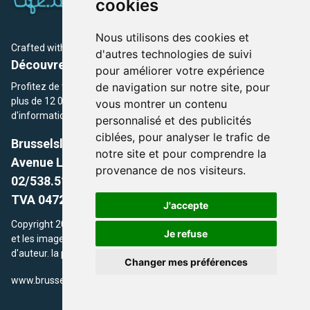
cookies
Nous utilisons des cookies et
Crafted with
by Brusselslife Team
d'autres technologies de suivi
Découvrez plus de 12 000 adresses et événements
pour améliorer votre expérience
de navigation sur notre site, pour
Profitez de toutes les sections de BrusselsLife.be et découvrez
plus de 12 000 adresses et un grand choix d'événements,
vous montrer un contenu
d'informations et de conseils et astuces de notre écriture.
personnalisé et des publicités
ciblées, pour analyser le trafic de
Brusselslife.be
notre site et pour comprendre la
Avenue Louise, 500 -1050 Ixelles, Brussels,
provenance de nos visiteurs.
02/538.51.49.
TVA 0472.281.221
J'accepte
Copyright 2026 © Brusselslife.be Tous droits réservés. Le contenu
Je refuse
et les images utilisés sur ce site sont protégés par le droit
d'auteur. la propriétaires respectifs.
Changer mes préférences
/
www.brusselsLife.be
info@brusselslife.be