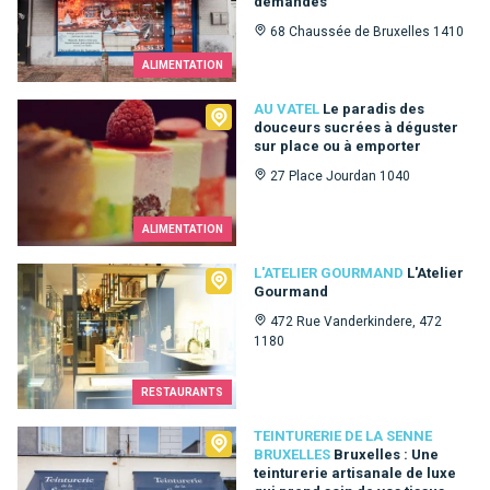
demandes
68 Chaussée de Bruxelles 1410
ALIMENTATION
Au Vatel
AU VATEL
Le paradis des
douceurs sucrées à déguster
sur place ou à emporter
27 Place Jourdan 1040
ALIMENTATION
L'Atelier Gourmand
L'ATELIER GOURMAND
L'Atelier
Gourmand
472 Rue Vanderkindere, 472
1180
RESTAURANTS
Teinturerie de la Senne Bruxelles
TEINTURERIE DE LA SENNE
BRUXELLES
Bruxelles : Une
teinturerie artisanale de luxe