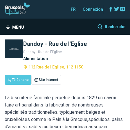
Facebo
Twitt
In
FR
Connexion
Recherche
MENU
Dandoy - Rue de l'Eglise
Dandoy - Rue de l'Eglise
Alimentation
112 Rue de l'Eglise, 112 1150
Téléphone
Site Internet
La biscuiterie familiale perpétue depuis 1829 un savoir
faire artisanal dans la fabrication de nombreuses
spécialités traditionnelles, typiquement belges et
bruxelloises comme le Pain à la Grecque,spéculoos, pains
d'amandes, sablés au beurre, bernadinsmassepain.