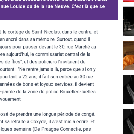
venue Louise ou de la rue Neuve. C'est là que se
.
é le cortège de Saint-Nicolas, dans le centre, et
ien ancré dans sa mémoire. Surtout, quand il
 toujours pour passer devant le 30, rue Marché au
re aujourd'hui, le commissariat central de la
s de flics", et des policiers l'invitaient de
urtant : "Ne rentre jamais là, parce que si on y
pourtant, à 22 ans, il fait son entrée au 30 rue
nnées de bons et loyaux services, il devient
e-parole de la zone de police Bruxelles-Ixelles,
évouement.
imposé de prendre une longue période de congé.
 sa retraite à Coxyde, il s'est mis à écrire. Et
quelques semaine (De Praagse Connectie, pas