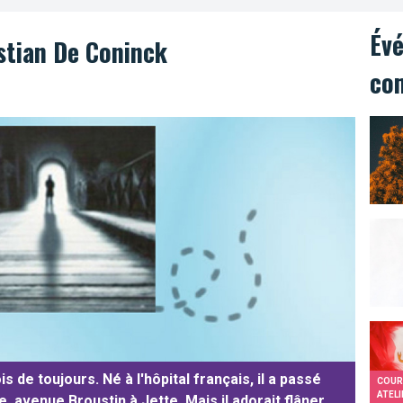
Év
stian De Coninck
co
s de toujours. Né à l'hôpital français, il a passé
COUR
ATELI
, avenue Broustin à Jette. Mais il adorait flâner