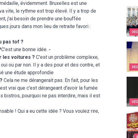
 médaille, évidemment. Bruxelles est une
Comme
a vite, le rythme est trop élevé. Il y a trop de
ent, j'ai besoin de prendre une bouffée
ues jours dans mon lieu de retraite favori :
DÉC
u pas tof ?
Paris
?
C'est une bonne idée.
-
r les voitures ?
C'est un problème complexe,
 oui ou par non. Il y a des pour et des contre, et
DÉC
isé une étude approfondie
Ils c
 ?
Cela ne me dérangerait pas. En fait, pour les
c'est vrai que c'est dérangeant d'avoir la fumée
bistros, pourquoi ne pas interdire, mais il est
DÉC
sable ! Qui a eu cette idée ? Vous voulez rire,
Top 1