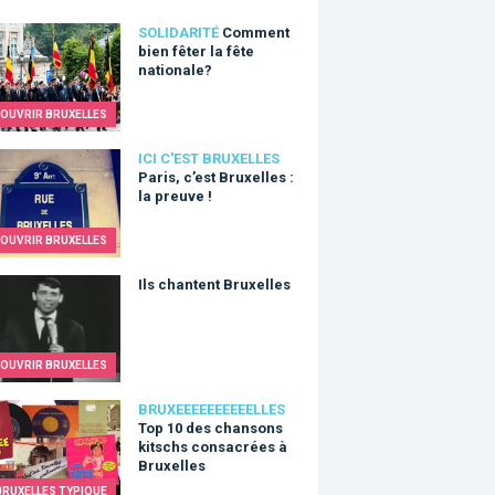
nt bien fêter la fête nationale?
SOLIDARITÉ
Comment
bien fêter la fête
nationale?
OUVRIR BRUXELLES
, c’est Bruxelles : la preuve !
ICI C'EST BRUXELLES
Paris, c’est Bruxelles :
la preuve !
OUVRIR BRUXELLES
hantent Bruxelles
Ils chantent Bruxelles
OUVRIR BRUXELLES
0 des chansons kitschs consacrées à Bruxelles
BRUXEEEEEEEEEELLES
Top 10 des chansons
kitschs consacrées à
Bruxelles
BRUXELLES TYPIQUE