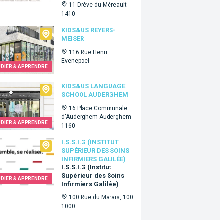
11 Drève du Méreault
1410
&Us Reyers-Meiser
KIDS&US REYERS-
MEISER
116 Rue Henri
Evenepoel
UDIER & APPRENDRE
&Us language school Auderghem
KIDS&US LANGUAGE
SCHOOL AUDERGHEM
16 Place Communale
d'Auderghem Auderghem
UDIER & APPRENDRE
1160
.I.G (Institut Supérieur des Soins Infirmiers Galilée)
I.S.S.I.G (INSTITUT
SUPÉRIEUR DES SOINS
INFIRMIERS GALILÉE)
I.S.S.I.G (Institut
Supérieur des Soins
UDIER & APPRENDRE
Infirmiers Galilée)
100 Rue du Marais, 100
1000