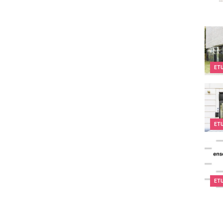
Kids
ET
Kids
ET
I.S.S
ET