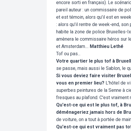
encore sorti en français). Le scénari
pareil auteur : un commissaire de poli
et est témoin, alors qu'il est en we
: alors qu'il rentre de week-end, son 
habite la zone de police Bruxelles-Ix
amènera le commissaire héros sur le
et Amsterdam....
Matthieu Lethé
Tof ou pas...
Votre quartier le plus tof à Bruxe
se passe, mais aussi le Sablon, le q
Si vous deviez faire visiter Brux
vous en premier lieu?
L'hôtel de vi
superbes peintures de la Senne à cie
fresques au plafond. C'est vraiment 
Qu'est-ce qui est le plus tof, à Br
déménageriez jamais hors de Bru
de voiture, on a tout à portée de main
Q
u'est-ce qui est vraiment pas tof