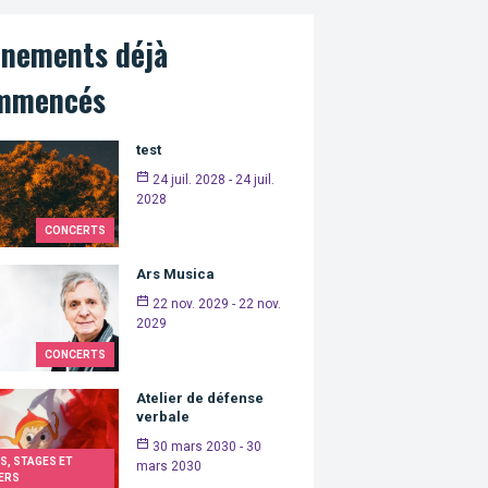
énements déjà
mmencés
test
24 juil. 2028 - 24 juil.
2028
CONCERTS
Ars Musica
22 nov. 2029 - 22 nov.
2029
CONCERTS
Atelier de défense
verbale
30 mars 2030 - 30
S, STAGES ET
mars 2030
ERS