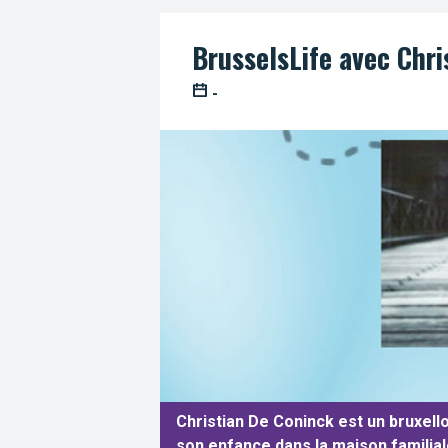
BrusselsLife avec Chri
-
Christian De Coninck est un bruxelloi
son enfance dans la maison familiale