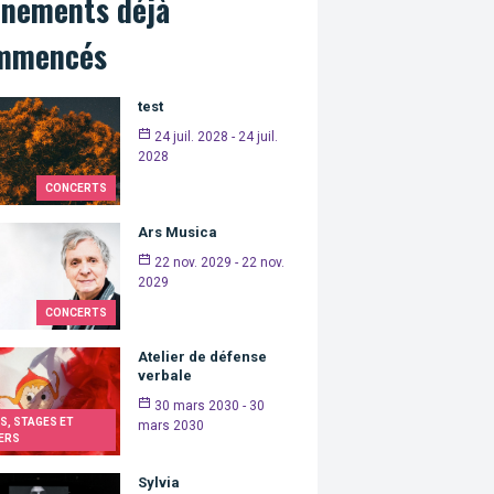
énements déjà
mmencés
test
24 juil. 2028 - 24 juil.
2028
CONCERTS
Ars Musica
22 nov. 2029 - 22 nov.
2029
CONCERTS
Atelier de défense
verbale
30 mars 2030 - 30
S, STAGES ET
mars 2030
ERS
Sylvia