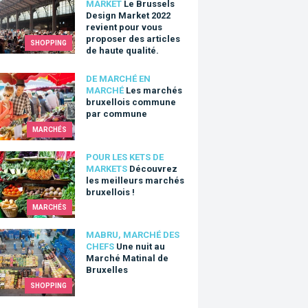
MARKET
Le Brussels
Design Market 2022
revient pour vous
proposer des articles
SHOPPING
de haute qualité.
marchés bruxellois commune par commune
DE MARCHÉ EN
MARCHÉ
Les marchés
bruxellois commune
par commune
MARCHÉS
vrez les meilleurs marchés bruxellois !
POUR LES KETS DE
MARKETS
Découvrez
les meilleurs marchés
bruxellois !
MARCHÉS
uit au Marché Matinal de Bruxelles
MABRU, MARCHÉ DES
CHEFS
Une nuit au
Marché Matinal de
Bruxelles
SHOPPING