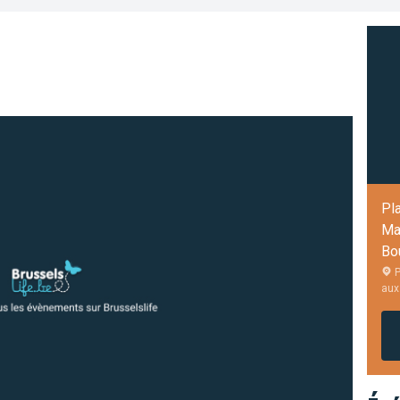
Pla
Ma
Bo
P
aux