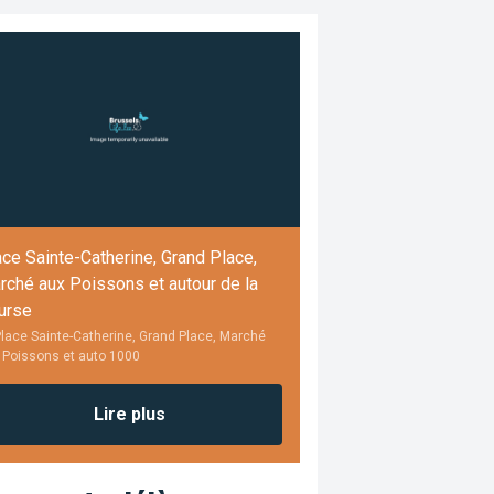
ce Sainte-Catherine, Grand Place,
rché aux Poissons et autour de la
urse
lace Sainte-Catherine, Grand Place, Marché
 Poissons et auto 1000
Lire plus