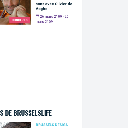
sons avec Olivier de
Voghel
26 mars 2109 - 26
CONCERTS
mars 2109
S DE BRUSSELSLIFE
ussels Design Market 2022 revient pour vous proposer des artic
BRUSSELS DESIGN