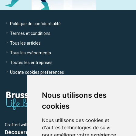
Politique de confidentialité
Termes et conditions
Tous les articles
Tous les évènements
Toutes les entreprises
Update cookies preferences
Nous utilisons des
cookies
Nous utilisons des cookies et
Crafted with
by Brusselslife Team
d'autres technologies de suivi
Découvrez plus de 12 000 adresses et événements
pour améliorer votre expérience