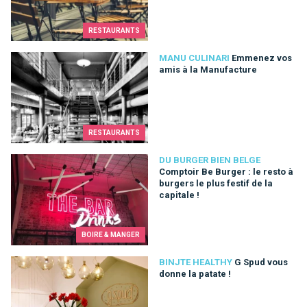
RESTAURANTS
Emmenez vos amis à la Manufacture
MANU CULINARI
Emmenez vos
amis à la Manufacture
RESTAURANTS
Comptoir Be Burger : le resto à burgers le plus festif de la capi
DU BURGER BIEN BELGE
Comptoir Be Burger : le resto à
burgers le plus festif de la
capitale !
BOIRE & MANGER
G Spud vous donne la patate !
BINJTE HEALTHY
G Spud vous
donne la patate !