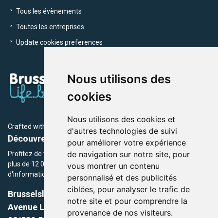
Tous les évènements
Toutes les entreprises
Update cookies preferences
Nous utilisons des
cookies
Nous utilisons des cookies et
Crafted with
by Brusselslife Team
d'autres technologies de suivi
Découvrez plus de 12 000 adresses et événements
pour améliorer votre expérience
de navigation sur notre site, pour
Profitez de toutes les sections de BrusselsLife.be et découvrez
plus de 12 000 adresses et un grand choix d'événements,
vous montrer un contenu
d'informations et de conseils et astuces de notre écriture.
personnalisé et des publicités
ciblées, pour analyser le trafic de
Brusselslife.be
notre site et pour comprendre la
Avenue Louise, 500 -1050 Ixelles, Brussels,
provenance de nos visiteurs.