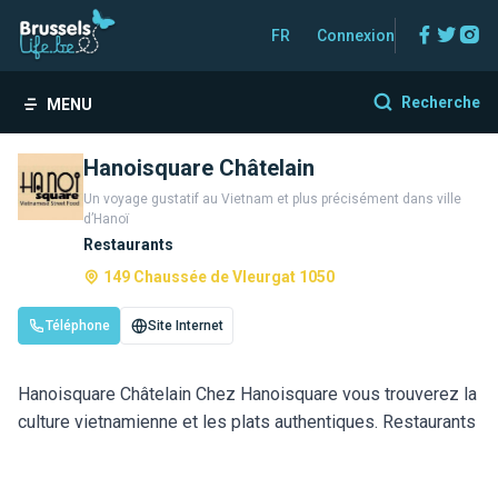
Facebo
Twitt
In
FR
Connexion
Recherche
MENU
Hanoisquare Châtelain
Un voyage gustatif au Vietnam et plus précisément dans ville
d’Hanoï
Restaurants
149 Chaussée de Vleurgat 1050
Téléphone
Site Internet
Hanoisquare Châtelain Chez Hanoisquare vous trouverez la
culture vietnamienne et les plats authentiques. Restaurants