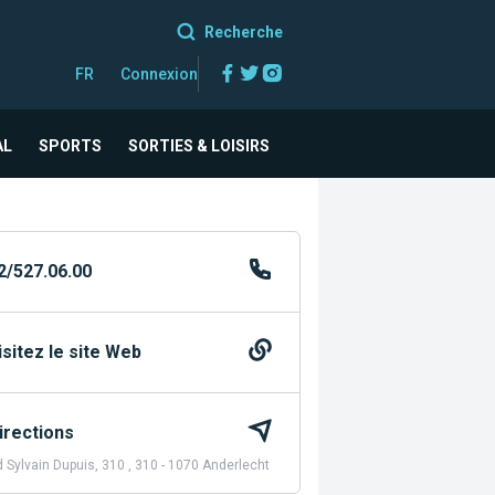
Recherche
Facebook
Twitter
Instagram
FR
Connexion
AL
SPORTS
SORTIES & LOISIRS
2/527.06.00
isitez le site Web
irections
 Sylvain Dupuis, 310 , 310 - 1070 Anderlecht