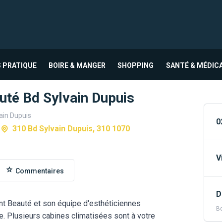
 PRATIQUE
BOIRE & MANGER
SHOPPING
SANTÉ & MÉDIC
uté Bd Sylvain Dupuis
ain Dupuis
0
e
310 Bd Sylvain Dupuis, 310 1070
V
Commentaires
D
nt Beauté et son équipe d'esthéticiennes
Bd
e. Plusieurs cabines climatisées sont à votre