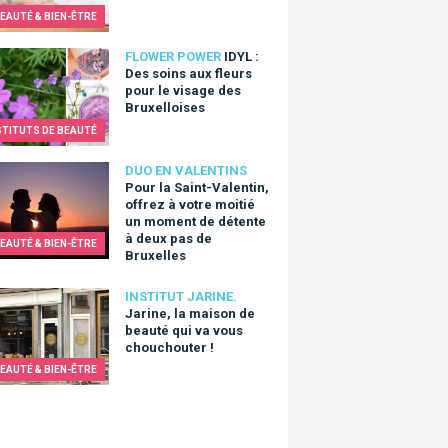
EAUTÉ & BIEN-ÊTRE
: Des soins aux fleurs pour le visage des Bruxelloises
FLOWER POWER
IDYL :
Des soins aux fleurs
pour le visage des
Bruxelloises
STITUTS DE BEAUTÉ
la Saint-Valentin, offrez à votre moitié un moment de détente à 
DUO EN VALENTINS
Pour la Saint-Valentin,
offrez à votre moitié
un moment de détente
à deux pas de
EAUTÉ & BIEN-ÊTRE
Bruxelles
e, la maison de beauté qui va vous chouchouter !
INSTITUT JARINE.
Jarine, la maison de
beauté qui va vous
chouchouter !
EAUTÉ & BIEN-ÊTRE