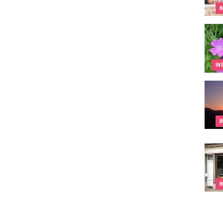
B
IDYL 
IN
Pour 
B
Jarin
B