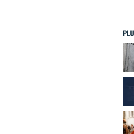
PLU
Combi
La lé
Belgi