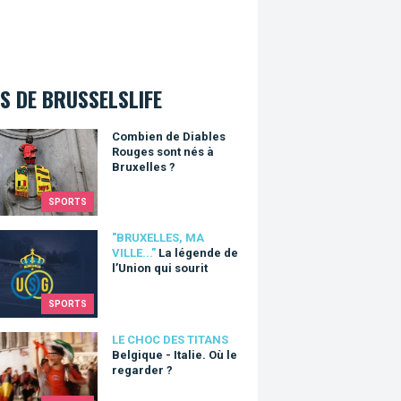
S DE BRUSSELSLIFE
en de Diables Rouges sont nés à Bruxelles ?
Combien de Diables
Rouges sont nés à
Bruxelles ?
SPORTS
gende de l’Union qui sourit
"BRUXELLES, MA
VILLE..."
La légende de
l’Union qui sourit
SPORTS
que - Italie. Où le regarder ?
LE CHOC DES TITANS
Belgique - Italie. Où le
regarder ?