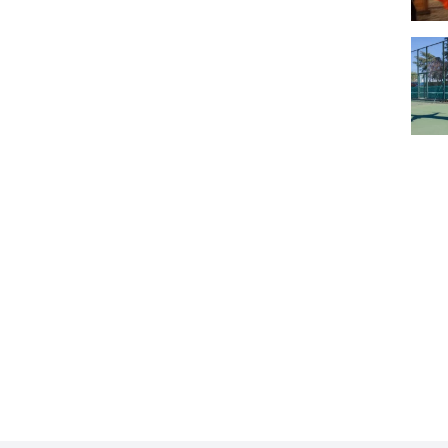
Où tr