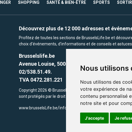
ANGER
SHOPPING
SANTÉ & BIEN-ÊTRE
SPORTS
SORTIR
Découvrez plus de 12 000 adresses et événem
Profitez de toutes les sections de BrusselsLife.be et découv
choix d'événements, d'informations et de conseils et astuces 
Brusselslife.be
Avenue Louise, 500 -1050 Ixelles, Brussels,
Nous utilisons
02/538.51.49.
TVA 0472.281.221
Nous utilisons des cook
votre expérience de na
Copyright 2026 © Brusselslife.be Tous droits réservés. Le cont
contenu personnalisé et
sont protégés par le droit d'auteur. la propriétaires respectifs.
notre site et pour com
/
www.brusselsLife.be
info@brusselslife.be
J'accepte
Je refus