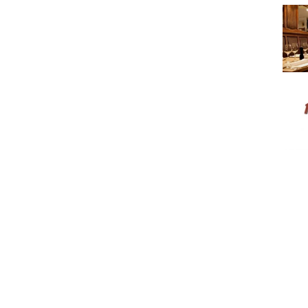
Au St
Hard 