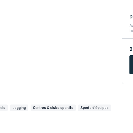
D
Av
Ix
B
uels
Jogging
Centres & clubs sportifs
Sports d'équipes