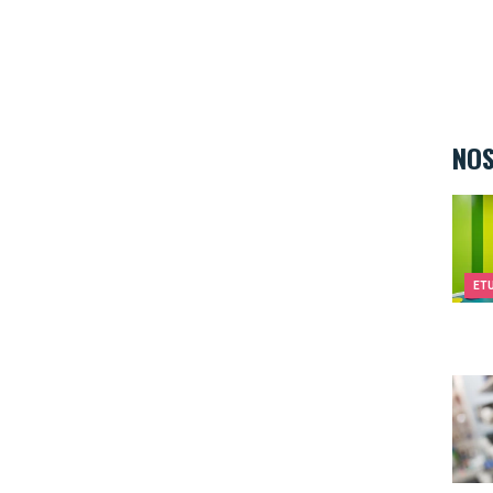
NOS
Kids&
ET
Ambi