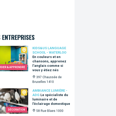
 ENTREPRISES
Us language school - Waterloo
KIDS&US LANGUAGE
SCHOOL - WATERLOO
En couleurs et en
chansons, apprenez
l’anglais comme si
UDIER & APPRENDRE
vous y étiez nés
397 Chaussée de
Bruxelles 1410
ance Lumière - ADG
AMBIANCE LUMIÈRE -
ADG
Le spécialiste du
luminaire et de
l’éclairage domestique
DÉCORATION
58 Rue Blaes 1000