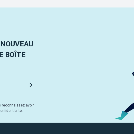
 NOUVEAU
 BOÎTE
Email Address
Envoyer
s reconnaissez avoir
nfidentialité.