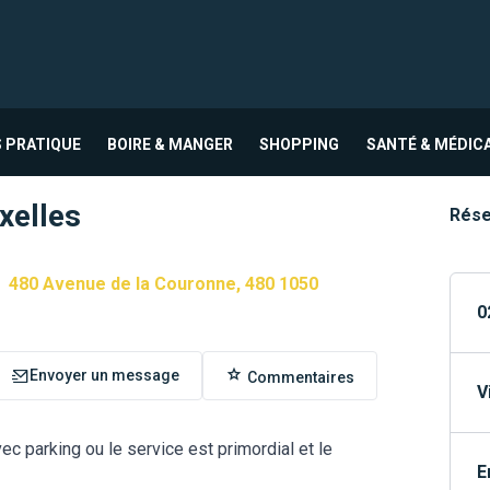
 PRATIQUE
BOIRE & MANGER
SHOPPING
SANTÉ & MÉDIC
Ixelles
Rése
480 Avenue de la Couronne, 480 1050
0
Envoyer un message
Commentaires
V
ec parking ou le service est primordial et le
E