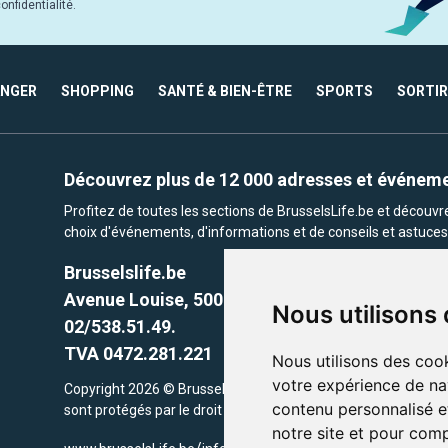
nfidentialité.
ANGER
SHOPPING
SANTÉ & BIEN-ÊTRE
SPORTS
SORTIR
Découvrez plus de 12 000 adresses et événem
Profitez de toutes les sections de BrusselsLife.be et découv
choix d'événements, d'informations et de conseils et astuces 
Brusselslife.be
Avenue Louise, 500 -1050 Ixelles, Brussels,
Nous utilisons
02/538.51.49.
TVA 0472.281.221
Nous utilisons des cook
votre expérience de na
Copyright 2026 © Brusselslife.be Tous droits réservés. Le cont
contenu personnalisé et
sont protégés par le droit d'auteur. la propriétaires respectifs.
notre site et pour com