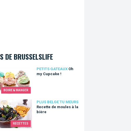
S DE BRUSSELSLIFE
y Cupcake !
PETITS GATEAUX
Oh
my Cupcake !
BOIRE & MANGER
te de moules à la bière
PLUS BELGE TU MEURS
Recette de moules à la
bière
RECETTES