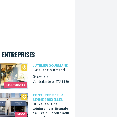
 ENTREPRISES
lier Gourmand
L'ATELIER GOURMAND
L'Atelier Gourmand
472 Rue
Vanderkindere, 472 1180
RESTAURANTS
urerie de la Senne Bruxelles
TEINTURERIE DE LA
SENNE BRUXELLES
Bruxelles : Une
teinturerie artisanale
de luxe qui prend soin
MODE