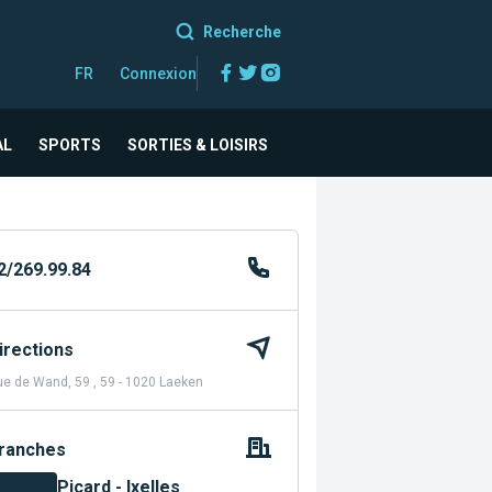
Recherche
Facebook
Twitter
Instagram
FR
Connexion
AL
SPORTS
SORTIES & LOISIRS
2/269.99.84
irections
e de Wand, 59 , 59 - 1020 Laeken
ranches
Picard - Ixelles