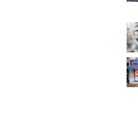
Ambi
La M