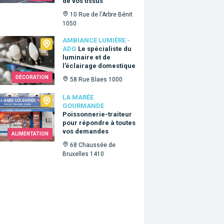
de vos tissus
10 Rue de l'Arbre Bénit
1050
ance Lumière - ADG
AMBIANCE LUMIÈRE -
ADG
Le spécialiste du
luminaire et de
l’éclairage domestique
DÉCORATION
58 Rue Blaes 1000
arée Gourmande
LA MARÉE
GOURMANDE
Poissonnerie-traiteur
pour répondre à toutes
vos demandes
ALIMENTATION
68 Chaussée de
Bruxelles 1410