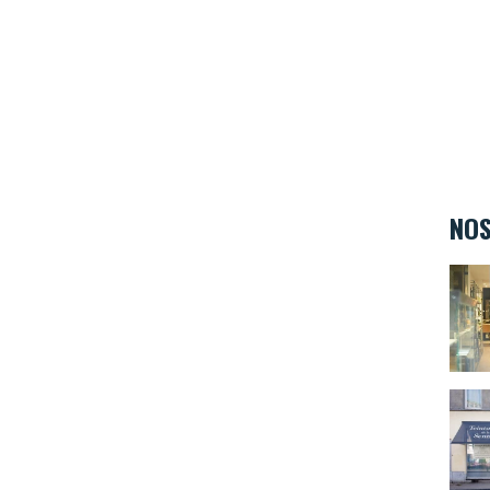
NOS
L'Ate
Teint