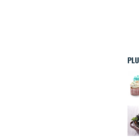
PLU
Oh m
Recet