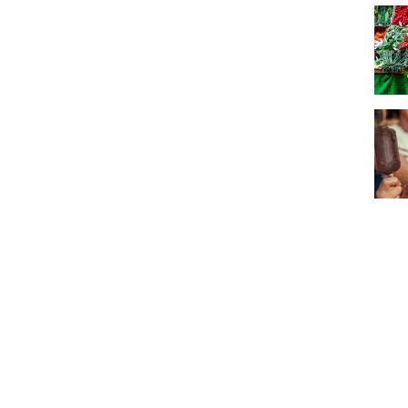
Décou
Houpp