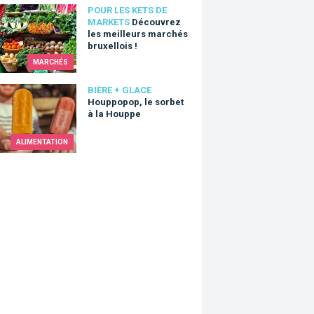
vrez les meilleurs marchés bruxellois !
POUR LES KETS DE
MARKETS
Découvrez
les meilleurs marchés
bruxellois !
MARCHÉS
opop, le sorbet à la Houppe
BIÈRE + GLACE
Houppopop, le sorbet
à la Houppe
ALIMENTATION