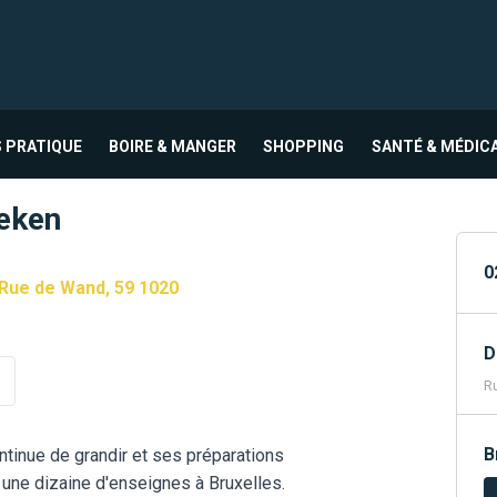
 PRATIQUE
BOIRE & MANGER
SHOPPING
SANTÉ & MÉDIC
aeken
0
 Rue de Wand, 59 1020
D
Ru
B
ntinue de grandir et ses préparations
ne dizaine d'enseignes à Bruxelles.