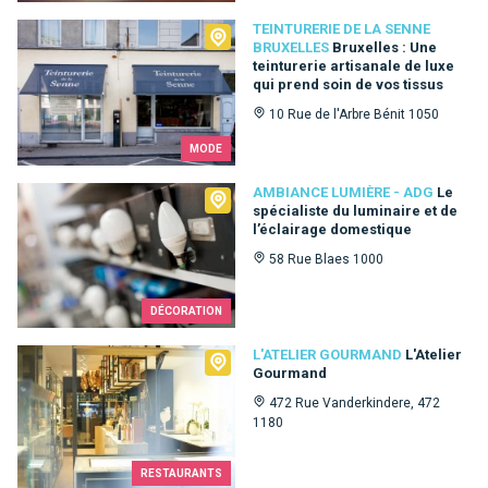
Teinturerie de la Senne Bruxelles
TEINTURERIE DE LA SENNE
BRUXELLES
Bruxelles : Une
teinturerie artisanale de luxe
qui prend soin de vos tissus
10 Rue de l'Arbre Bénit 1050
MODE
Ambiance Lumière - ADG
AMBIANCE LUMIÈRE - ADG
Le
spécialiste du luminaire et de
l’éclairage domestique
58 Rue Blaes 1000
DÉCORATION
L'Atelier Gourmand
L'ATELIER GOURMAND
L'Atelier
Gourmand
472 Rue Vanderkindere, 472
1180
RESTAURANTS