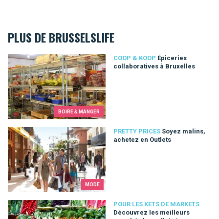
PLUS DE BRUSSELSLIFE
Épiceries collaboratives à Bruxelles
COOP & KOOP
Épiceries
collaboratives à Bruxelles
BOIRE & MANGER
Soyez malins, achetez en Outlets
PRETTY PRICES
Soyez malins,
achetez en Outlets
MODE
Découvrez les meilleurs marchés bruxellois !
POUR LES KETS DE MARKETS
Découvrez les meilleurs