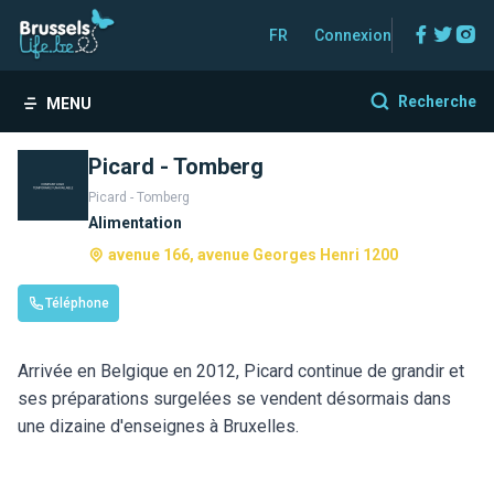
Facebo
Twitt
In
FR
Connexion
Recherche
MENU
Picard - Tomberg
Picard - Tomberg
Alimentation
avenue 166, avenue Georges Henri 1200
Téléphone
Arrivée en Belgique en 2012, Picard continue de grandir et
ses préparations surgelées se vendent désormais dans
une dizaine d'enseignes à Bruxelles.