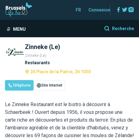
Facebo
Twitt
In
FR
Connexion
Recherche
MENU
Zinneke (Le)
Zinneke (Le)
Restaurants
26 Place de la Patrie, 26 1030
Téléphone
Site Internet
Le Zinneke Restaurant est le bistro à découvrir à
Schaerbeek ! Ouvert depuis 1956, il vous propose une
carte riche en découvertes et produits du terroir. En plus de
l'ambiance agréable et de la clientèle d'habitués, venez y
découvrir les 69 façons de cuisiner les moules de Zélande!