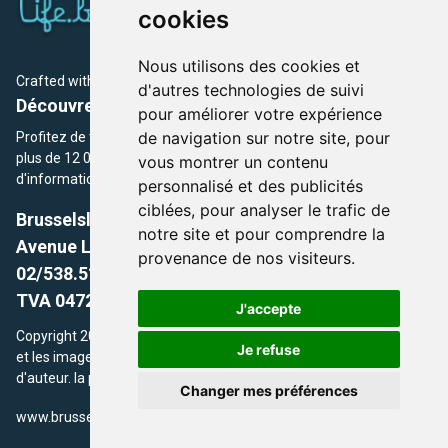
cookies
Nous utilisons des cookies et
Crafted with
by Brusselslife Team
d'autres technologies de suivi
Découvrez plus de 12 000 adresses et événements
pour améliorer votre expérience
de navigation sur notre site, pour
Profitez de toutes les sections de BrusselsLife.be et découvrez
plus de 12 000 adresses et un grand choix d'événements,
vous montrer un contenu
d'informations et de conseils et astuces de notre écriture.
personnalisé et des publicités
ciblées, pour analyser le trafic de
Brusselslife.be
notre site et pour comprendre la
Avenue Louise, 500 -1050 Ixelles, Brussels,
provenance de nos visiteurs.
02/538.51.49.
TVA 0472.281.221
J'accepte
Copyright 2026 © Brusselslife.be Tous droits réservés. Le contenu
Je refuse
et les images utilisés sur ce site sont protégés par le droit
d'auteur. la propriétaires respectifs.
Changer mes préférences
/
www.brusselsLife.be
info@brusselslife.be