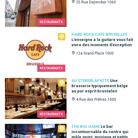
25 Rue Dejoncker 1060
RESTAURANTS
Hard Rock Cafe Bruxelles
HARD ROCK CAFE BRUXELLES
L’enseigne à la guitare vous fait
vivre des moments d’exception
12a Grand Place 1000
RESTAURANTS
Au Stekerlapatte
AU STEKERLAPATTE
Une
brasserie typiquement belge
au pur esprit brusseleir
4 Rue des Prêtres 1000
RESTAURANTS
The Big Game
THE BIG GAME
Le bar
incontournable du centre qui
mêle sport, musique et petits