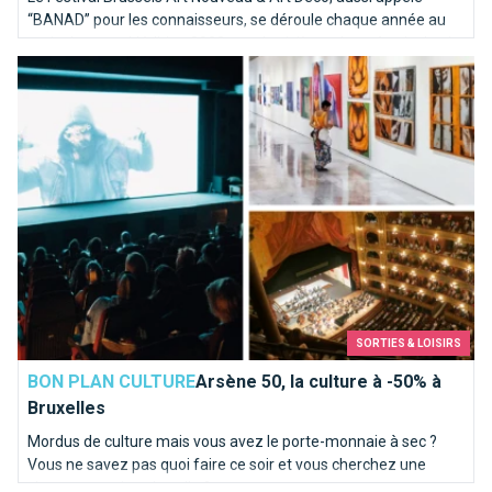
“BANAD” pour les connaisseurs, se déroule chaque année au
mois de mars. L’édition 2022 sera la sixième de ce festival qui
Arsène 50, la culture à -50% à Bruxelles
se déroule du 12 au 27 mars cette année !
SORTIES & LOISIRS
BON PLAN CULTURE
Arsène 50, la culture à -50% à
Bruxelles
Mordus de culture mais vous avez le porte-monnaie à sec ?
Vous ne savez pas quoi faire ce soir et vous cherchez une
chouette sortie culturelle ?