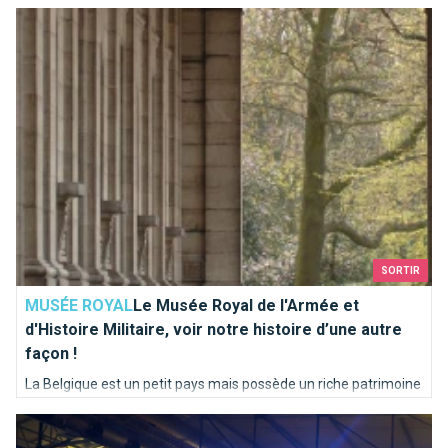
Le Musée Royal de l'Armée et d'Histoire Militaire, voir notre hi
SORTIR
MUSÉE ROYAL
Le Musée Royal de l'Armée et
d'Histoire Militaire, voir notre histoire d’une autre
façon !
La Belgique est un petit pays mais possède un riche patrimoine
culturelle, preuve en est avec par exemple la bataille des
Erotix Brussels, un endroit bouillant.
éperons d'or qui vu l'armée flamande défaire Napoléon en
1302. Notre armée a toujours été stratégique et puissante.