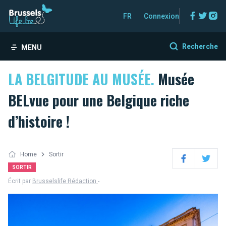
Facebo
Twitt
In
FR
Connexion
Recherche
MENU
LA BELGITUDE AU MUSÉE.
Musée
BELvue pour une Belgique riche
d’histoire !
Home
Sortir
Facebook
Twitter
SORTIR
Écrit par
Brusselslife Rédaction
-