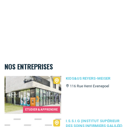
NOS ENTREPRISES
Kids&Us Reyers-Meiser
KIDS&US REYERS-MEISER
116 Rue Henri Evenepoel
ETUDIER & APPRENDRE
I.S.S.I.G (Institut Supérieur des Soins Infirmiers Galilée)
I.S.S.I.G (INSTITUT SUPÉRIEUR
DES SOINS INFIRMIERS GALILÉE)