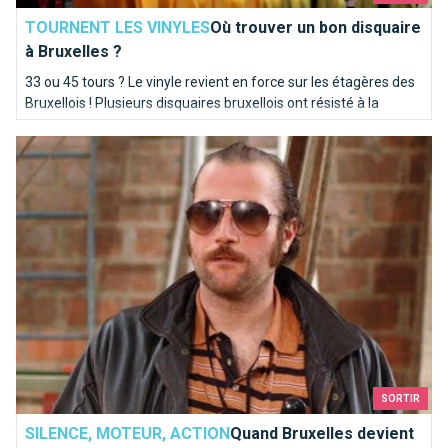
TOURNENT LES VINYLES
Où trouver un bon disquaire
à Bruxelles ?
33 ou 45 tours ? Le vinyle revient en force sur les étagères des
Bruxellois ! Plusieurs disquaires bruxellois ont résisté à la
concurrence et des petits nouveaux tentent également
Quand Bruxelles devient un décor de cinéma…
l'aventure de la galette noire.
SORTIR
SILENCE, MOTEUR, ACTION
Quand Bruxelles devient