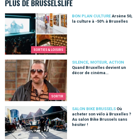
PLUS DE BRUSSELSLIFE
Arsène 50, la culture à -50% à Bruxelles
BON PLAN CULTURE
Arsène 50,
la culture à -50% à Bruxelles
SORTIES & LOISIRS
Quand Bruxelles devient un décor de cinéma…
SILENCE, MOTEUR, ACTION
Quand Bruxelles devient un
décor de cinéma…
SORTIR
Où acheter son vélo à Bruxelles ? Au salon Bike Brussels sans
SALON BIKE BRUSSELS
Où
acheter son vélo à Bruxelles ?
Au salon Bike Brussels sans
hésiter !