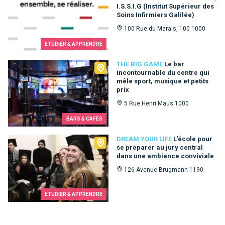
I.S.S.I.G (Institut Supérieur des
Soins Infirmiers Galilée)
100 Rue du Marais, 100 1000
ETUDIER & APPRENDRE
The Big Game
THE BIG GAME
Le bar
incontournable du centre qui
mêle sport, musique et petits
prix
5 Rue Henri Maus 1000
BARS & CAFÉS
Dream Your Life
DREAM YOUR LIFE
L’école pour
se préparer au jury central
dans une ambiance conviviale
126 Avenue Brugmann 1190
ETUDIER & APPRENDRE