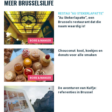
MEER BRUSSELSILIFE
"Au Stekerlapatte", een Brussels restaurant dat die naam waard
RESTAU "AU STEKERLAPATTE"
"Au Stekerlapatte", een
Brussels restaurant dat die
naam waardig is!
BOIRE & MANGER
Chouconut: kool, koekjes en donuts voor alle smaken
Chouconut: kool, koekjes en
donuts voor alle smaken
BOIRE & MANGER
De avonturen van Kuifje: referenties in Brussel
De avonturen van Kuifje:
referenties in Brussel