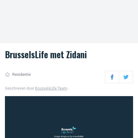
BrusselsLife met Zidani
Residentie
Facebook
Twitter
Geschreven door
BrusselsLife Team
-