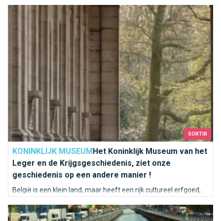
Het Koninklijk Museum van het Leger en de Krijgsgeschiedeni
een heerlijk moment van ontspanning.
SORTIR
KONINKLIJK MUSEUM
Het Koninklijk Museum van het
Leger en de Krijgsgeschiedenis, ziet onze
geschiedenis op een andere manier !
België is een klein land, maar heeft een rijk cultureel erfgoed,
zoals blijkt uit de Guldensporenslag, waarbij het Vlaamse leger
De Zenne stroomt door onze aderen
in 1302 Napoleon versloeg. Ons leger is altijd strategisch en