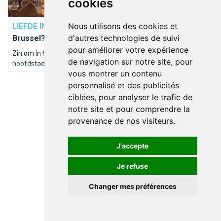
cookies
BRUXELLES PRATIQUE
Nous utilisons des cookies et
LIEFDE IN DE LUCHT
Op romantische citytrip in
d'autres technologies de suivi
Brussel?
pour améliorer votre expérience
Zin om in het najaar een romantische tijd te beleven in de
de navigation sur notre site, pour
hoofdstad van ons België-landje?
vous montrer un contenu
personnalisé et des publicités
ciblées, pour analyser le trafic de
notre site et pour comprendre la
provenance de nos visiteurs.
J'accepte
Je refuse
Changer mes préférences