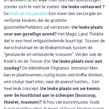
zonder zich te veel te voelen.
Uw leuke restaurant ?
De
Fruit de ma passion
Een meer dan verzorgde en
verfijnde keuken, die de grootste
gourmetliefhebbers zal verrassen.
Uw leuke plaats
voor een gezellige avond?
Het Magic Land Théâtre
dat in een heel ontgoochelende buurt ligt. Tussen de
Aarschotstraat en de Brabantstraat, tussen de
"gesluierde en ontsluierde vrouwen". Verder ook de
Koek's en de Toison d'or.
Uw leuke plaats voor een
zondag?
De bibliotheek Filigranes. Immens! Men
kan er plaatsnemen, rustig lezen, een koffie drinken,
een stukje taart eten, naar de pianist luisten,… Een
heel leuk concept.
Uw leuke plaats om uw kennis
over de hoofdstad aan te scherpen (bioscoop,
theater, museum)?
Ik hou van kunstmusea. Oude
kunst met Breughel, Rubens of David. Modern kunst