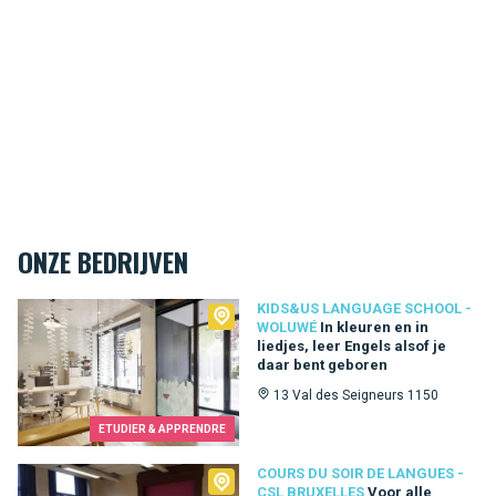
ONZE BEDRIJVEN
Kids&Us language school - Woluwé
KIDS&US LANGUAGE SCHOOL -
WOLUWÉ
In kleuren en in
liedjes, leer Engels alsof je
daar bent geboren
13 Val des Seigneurs 1150
ETUDIER & APPRENDRE
Cours du Soir de Langues - CSL Bruxelles
COURS DU SOIR DE LANGUES -
CSL BRUXELLES
Voor alle