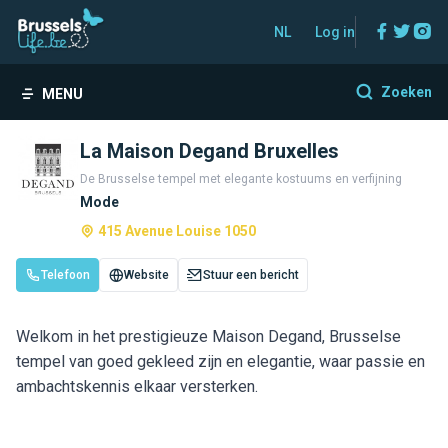
Facebo
Twitt
In
NL
Log in
Zoeken
MENU
La Maison Degand Bruxelles
De Brusselse tempel met elegante kostuums en verfijning
Mode
415 Avenue Louise 1050
Telefoon
Website
Stuur een bericht
Welkom in het prestigieuze Maison Degand, Brusselse
tempel van goed gekleed zijn en elegantie, waar passie en
ambachtskennis elkaar versterken.