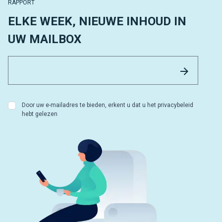
RAPPORT
ELKE WEEK, NIEUWE INHOUD IN
UW MAILBOX
Email 
Versture
Door uw e-mailadres te bieden, erkent u dat u het privacybeleid
hebt gelezen