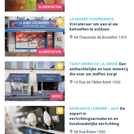
ALIMENTATION
La Marée Gourmande
LA MARÉE GOURMANDE
Viscateraar om aan al uw
behoeften te voldoen
68 Chaussée de Bruxelles 1410
ALIMENTATION
Teinturerie de la Senne
TEINTURERIE DE LA SENNE
Een
ambachtelijke en luxe stomerij
die voor uw stoffen zorgt
10 Rue de l'Arbre Bénit 1050
MODE
Ambiance Lumière - ADG
AMBIANCE LUMIÈRE - ADG
De
expert in
verlichtingsarmaturen en
huishoudelijke verlichting
58 Rue Blaes 1000