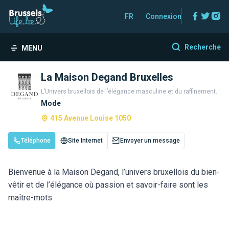
Facebo
Twitt
In
FR
Connexion
Recherche
MENU
La Maison Degand Bruxelles
L’Univers bruxellois de l’élégance masculine et du raffinement.
Mode
415 Avenue Louise 1050
Téléphone
Site Internet
Envoyer un message
Bienvenue à la Maison Degand, l’univers bruxellois du bien-
vêtir et de l’élégance où passion et savoir-faire sont les
maître-mots.