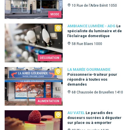
10 Rue de l'Arbre Bénit 1050
MODE
Ambiance Lumière - ADG
AMBIANCE LUMIÈRE - ADG
Le
spécialiste du luminaire et de
l’éclairage domestique
58 Rue Blaes 1000
DÉCORATION
La Marée Gourmande
LA MARÉE GOURMANDE
Poissonnerie-traiteur pour
répondre à toutes vos
demandes
68 Chaussée de Bruxelles 1410
ALIMENTATION
Au Vatel
AU VATEL
Le paradis des
douceurs sucrées à déguster
sur place ou à emporter