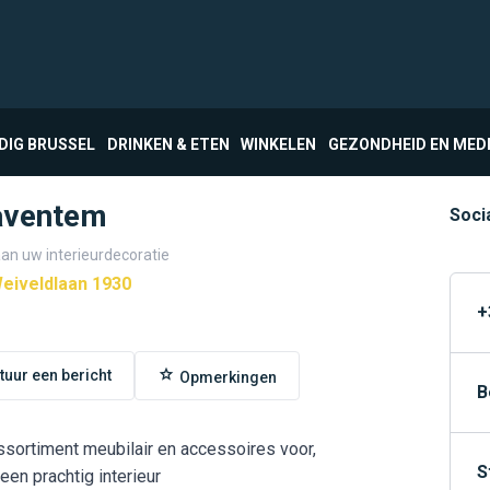
DIG BRUSSEL
DRINKEN & ETEN
WINKELEN
GEZONDHEID EN MED
Zaventem
Soci
an uw interieurdecoratie
eiveldlaan 1930
+
tuur een bericht
Opmerkingen
B
ssortiment meubilair en accessoires voor,
S
een prachtig interieur