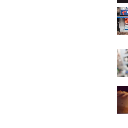
La M
Ambi
Au Va