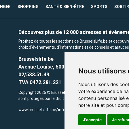
ANGER
SHOPPING
SANTÉ & BIEN-ÊTRE
SPORTS
SORTIR
Découvrez plus de 12 000 adresses et événem
Profitez de toutes les sections de BrusselsLife.be et découv
choix d'événements, d'informations et de conseils et astuces 
Brusselslife.be
Avenue Louise, 500 -1050 Ixelles, Brussels,
Nous utilisons
02/538.51.49.
TVA 0472.281.221
Nous utilisons des cook
votre expérience de na
Copyright 2026 © Brusselslife.be Tous droits réservés. Le cont
contenu personnalisé et
sont protégés par le droit d'auteur. la propriétaires respectifs.
notre site et pour com
/
www.brusselsLife.be
info@brusselslife.be
J'accepte
Je refus