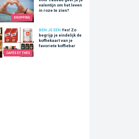
valentijn om het leven
in roze te zien?
SHOPPING
Zo begrijp je eindelijk de koffiekaart van je favoriete koffiebar
BEN JE EEN
Yes! Zo
begrijp je eindelijk de
koffiekaart van je
favoriete koffiebar
CAFÉS ET THÉS