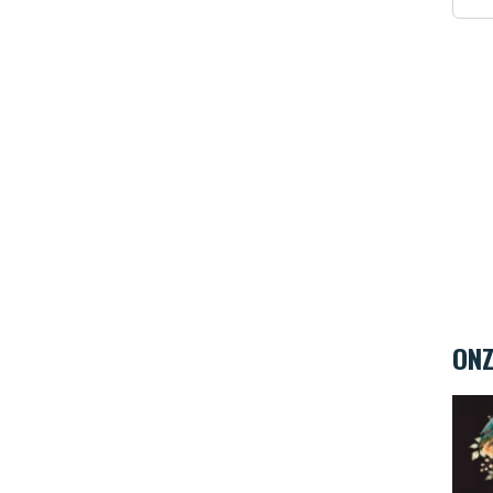
ONZ
Eclec