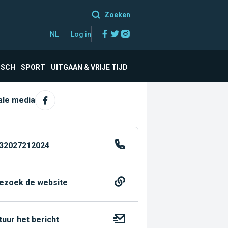
Zoeken
Facebook
Twitter
Instagram
NL
Log in
ISCH
SPORT
UITGAAN & VRIJE TIJD
ale media
32027212024
ezoek de website
tuur het bericht