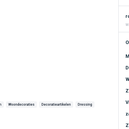
r
We
O
M
D
W
Z
V
n
Woondecoraties
Decoratieartikelen
Dressing
z
Z