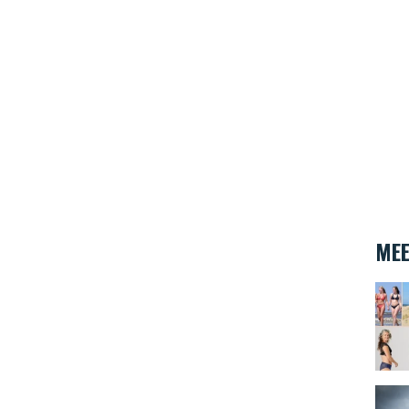
MEE
Menst
Wat v