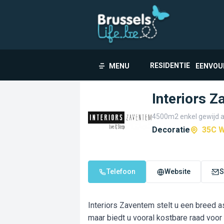
RESIDENTIE
MENU
EENVOU
Interiors 
4500m2 enkel gewijd a
Decoratie
35C W
Telefoon
Website
S
Interiors Zaventem stelt u een breed a
maar biedt u vooral kostbare raad voor 