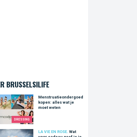
R BRUSSELSILIFE
ruatieondergoed kopen: alles wat je moet weten
Menstruatieondergoed
kopen: alles wat je
moet weten
DRESSING
oor cadeau geef je je valentijn om het leven in roze te zien?
LA VIE EN ROSE.
Wat
voor cadeau geef je je