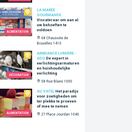
arée Gourmande
LA MARÉE
GOURMANDE
Viscateraar om aan al
uw behoeften te
voldoen
ALIMENTATION
68 Chaussée de
Bruxelles 1410
ance Lumière - ADG
AMBIANCE LUMIÈRE -
ADG
De expert in
verlichtingsarmaturen
en huishoudelijke
verlichting
DÉCORATION
58 Rue Blaes 1000
tel
AU VATEL
Het paradijs
voor zoetigheden om
ter plekke te proeven
of mee te nemen
ALIMENTATION
27 Place Jourdan 1040