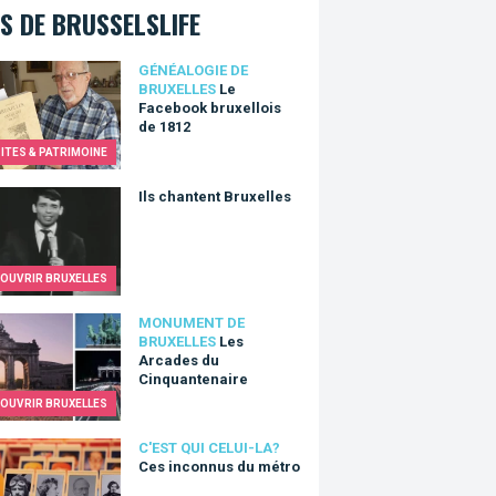
S DE BRUSSELSLIFE
cebook bruxellois de 1812
GÉNÉALOGIE DE
BRUXELLES
Le
Facebook bruxellois
de 1812
SITES & PATRIMOINE
hantent Bruxelles
Ils chantent Bruxelles
OUVRIR BRUXELLES
rcades du Cinquantenaire
MONUMENT DE
BRUXELLES
Les
Arcades du
Cinquantenaire
OUVRIR BRUXELLES
nconnus du métro
C'EST QUI CELUI-LA?
Ces inconnus du métro