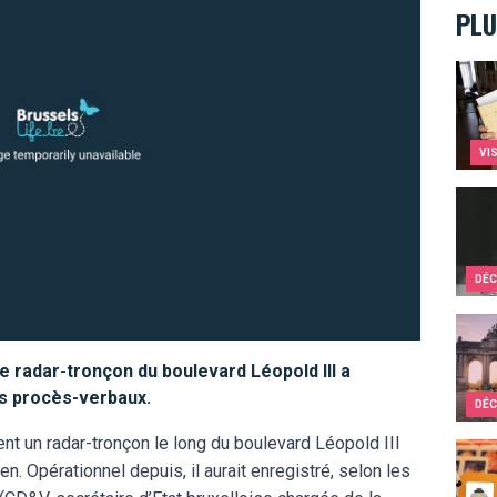
PLU
Le Fa
VI
Ils c
DÉC
Les A
le radar-tronçon du boulevard Léopold III a
es procès-verbaux.
DÉC
ient un radar-tronçon le long du boulevard Léopold III
Ces i
n. Opérationnel depuis, il aurait enregistré, selon les