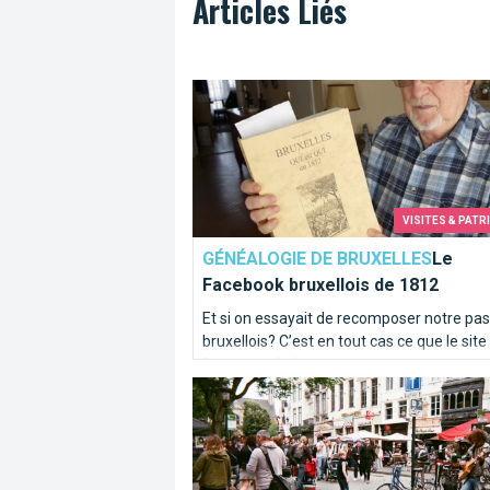
Articles Liés
Le Facebook bruxellois de 1812
VISITES & PATR
GÉNÉALOGIE DE BRUXELLES
Le
Facebook bruxellois de 1812
Et si on essayait de recomposer notre pa
bruxellois? C’est en tout cas ce que le site
Bruxelles1812.org va vous permettre de
Bruxelles ma belle
vérifier. C’est un peu un Facebook du débu
19ème siècle ! Un site pour les généalogis
les curieux.