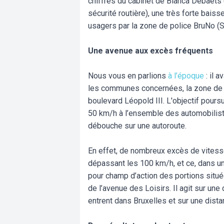
chiffres du cabinet de Bianca Debaets 
sécurité routière), une très forte bai
usagers par la zone de police BruNo (S
Une avenue aux excès fréquents
Nous vous en parlions
à l’époque
: il a
les communes concernées, la zone de pol
boulevard Léopold III. L'objectif poursui
50 km/h à l’ensemble des automobiliste
débouche sur une autoroute.
En effet, de nombreux excès de vitesse
dépassant les 100 km/h, et ce, dans un
pour champ d’action des portions situé
de l’avenue des Loisirs. Il agit sur un
entrent dans Bruxelles et sur une dist