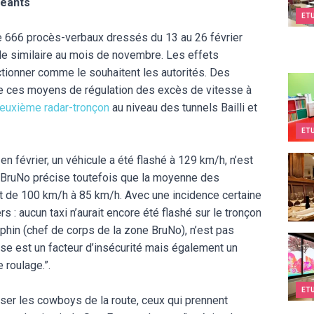
geants
ET
de 666 procès-verbaux dressés du 13 au 26 février
e similaire au mois de novembre. Les effets
tionner comme le souhaitent les autorités. Des
Teen
 de ces moyens de régulation des excès de vitesse à
euxième radar-tronçon
au niveau des tunnels Bailli et
ET
en février, un véhicule a été flashé à 129 km/h, n’est
Au St
e BruNo précise toutefois que la moyenne des
 de 100 km/h à 85 km/h. Avec une incidence certaine
 : aucun taxi n’aurait encore été flashé sur le tronçon
phin (chef de corps de la zone BruNo), n’est pas
Kids&
sse est un facteur d’insécurité mais également un
 roulage.”.
ET
asser les cowboys de la route, ceux qui prennent