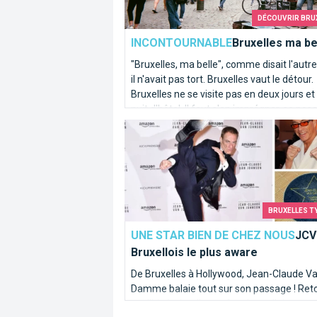
DÉCOUVRIR BRU
INCONTOURNABLE
Bruxelles ma be
"Bruxelles, ma belle", comme disait l'autre
il n'avait pas tort. Bruxelles vaut le détour.
Bruxelles ne se visite pas en deux jours et
nuit d'hôtel. Il faut s'en imprégner, se pose
ouvrir l'oeil, tendre l'oreille.
JCVD, le Bruxellois le plus aware
BRUXELLES T
UNE STAR BIEN DE CHEZ NOUS
JCVD
Bruxellois le plus aware
De Bruxelles à Hollywood, Jean-Claude V
Damme balaie tout sur son passage ! Ret
sur l'itinéraire d'un enfant bruxellois muscl