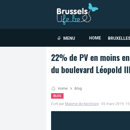
HOME
MENU
BRUXELLES
22% de PV en moins en 
du boulevard Léopold II
Home
Blog
BLOG
Écrit par
Maxime de Kerchove
- 05 mars 2019, 15