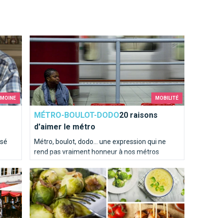
20 raisons d'aimer le métro
IMOINE
MOBILITÉ
MÉTRO-BOULOT-DODO
20 raisons
d'aimer le métro
ssé
Métro, boulot, dodo… une expression qui ne
rend pas vraiment honneur à nos métros
pourtant si pratique !
t du
Top 10 des recettes pour aimer les choux de Bruxelles
tes et