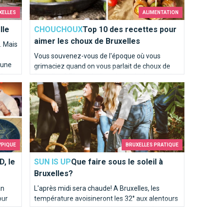
XELLES
ALIMENTATION
lle
CHOUCHOUX
Top 10 des recettes pour
aimer les choux de Bruxelles
. Mais
Vous souvenez-vous de l'époque où vous
 une
grimaciez quand on vous parlait de choux de
r,
Bruxelles ? Elle est belle et bien révolue pour la
Que faire sous le soleil à Bruxelles?
plupart d'entre vous ! Chez Brusselslife, ces
recettes nous mettent déjà l'eau à la bouche !
YPIQUE
BRUXELLES PRATIQUE
, le
SUN IS UP
Que faire sous le soleil à
Bruxelles?
an
L'après midi sera chaude! A Bruxelles, les
our
température avoisineront les 32° aux alentours
é !
de 17h. Alors pour le lunch, optez pour la