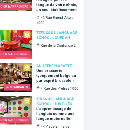
langue de votre choix,
UDIER & APPRENDRE
un seul établissement
49 Rue Ernest Allard
1000
s&Us language school Jourdan
TEENS&US LANGUAGE
SCHOOL JOURDAN
Rue de la Confiance 2
UDIER & APPRENDRE
ekerlapatte
AU STEKERLAPATTE
Une brasserie
typiquement belge au
pur esprit brusseleir
RESTAURANTS
4 Rue des Prêtres 1000
Us language school - Nivelles
KIDS&US LANGUAGE
SCHOOL - NIVELLES
L’apprentissage de
l’anglais comme une
langue maternelle
UDIER & APPRENDRE
44 Place Emile de