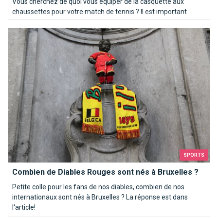
Vous cherchez de quoi vous équiper de la casquette aux
chaussettes pour votre match de tennis ? Il est important
d'être bien équipé ! On ne devient pas Goffin sur le terrain du
Combien de Diables Rouges sont nés à Bruxelles ?
jour au lendemain !
SPORTS
Combien de Diables Rouges sont nés à Bruxelles ?
Petite colle pour les fans de nos diables, combien de nos
internationaux sont nés à Bruxelles ? La réponse est dans
l'article!