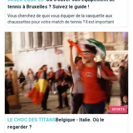
tennis à Bruxelles ? Suivez le guide !
Vous cherchez de quoi vous équiper de la casquette aux
chaussettes pour votre match de tennis ? Il est important
d'être bien équipé ! On ne devient pas Goffin sur le terrain du
Belgique - Italie. Où le regarder ?
jour au lendemain !
SPORTS
LE CHOC DES TITANS
Belgique - Italie. Où le
regarder ?