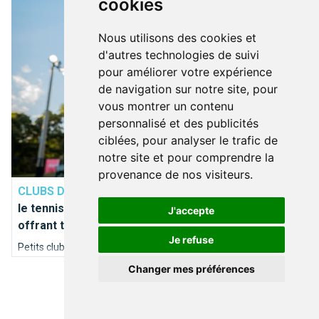
cookies
Nous utilisons des cookies et
d'autres technologies de suivi
pour améliorer votre expérience
de navigation sur notre site, pour
vous montrer un contenu
personnalisé et des publicités
ciblées, pour analyser le trafic de
notre site et pour comprendre la
TENNIS
provenance de nos visiteurs.
CLUBS DE TENNIS
Tailles, infrastructures, surfaces:
le tennis à Bruxelles compte de nombreux clubs
J'accepte
offrant toutes les possibilités.
Je refuse
Petits clubs intimes ou grosses infrastructures, terrains
intérieurs ou extérieurs, terre battue ou gazon synthétique ?
Changer mes préférences