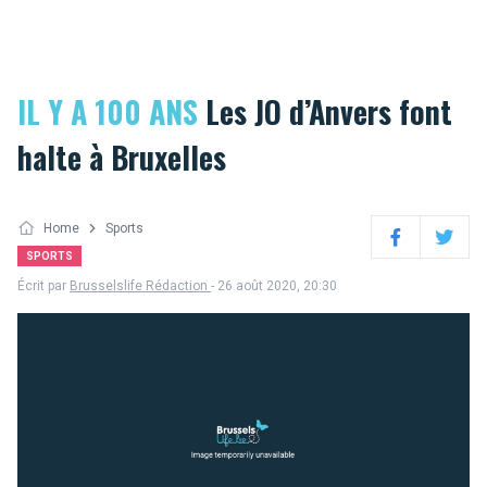
IL Y A 100 ANS
Les JO d’Anvers font
halte à Bruxelles
Home
Sports
Facebook
Twitter
SPORTS
Écrit par
Brusselslife Rédaction
- 26 août 2020, 20:30