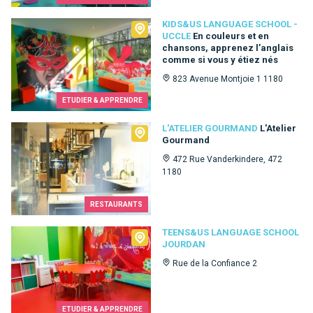
Kids&Us language school - Uccle
KIDS&US LANGUAGE SCHOOL -
UCCLE
En couleurs et en
chansons, apprenez l’anglais
comme si vous y étiez nés
823 Avenue Montjoie 1 1180
ETUDIER & APPRENDRE
L'Atelier Gourmand
L'ATELIER GOURMAND
L'Atelier
Gourmand
472 Rue Vanderkindere, 472
1180
RESTAURANTS
Teens&Us language school Jourdan
TEENS&US LANGUAGE SCHOOL
JOURDAN
Rue de la Confiance 2
ETUDIER & APPRENDRE