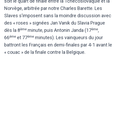
soit le quart de finale entre la Tchécoslovaquie et la
Norvège, arbitrée par notre Charles Barette. Les
Slaves s’imposent sans la moindre discussion avec
des « roses » signées Jan Vanik du Slavia Prague
ème
ème
dès la 8
minute, puis Antonin Janda (17
,
ème
ème
66
et 77
minutes). Les vainqueurs du jour
battront les Français en demi-finales par 4-1 avant le
« couac » de la finale contre la Belgique.