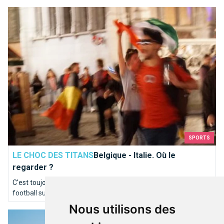
Belgique - Italie. Où le regarder ?
SPORTS
LE CHOC DES TITANS
Belgique - Italie. Où le
regarder ?
C'est toujours le même dilemme. Où regarder un bon match de
football surtout quand ce sont les Diables Rouges contre l'Italie
en quart de finale de l'Euro! C'est ce vendredi 7 juillet à 21h
Nous utilisons des
Tailles, infrastructures, surfaces: le tennis à Bruxelles compt