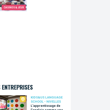
CASINOS & JEUX
 ENTREPRISES
Us language school - Nivelles
KIDS&US LANGUAGE
SCHOOL - NIVELLES
L’apprentissage de
l’anglais comme une