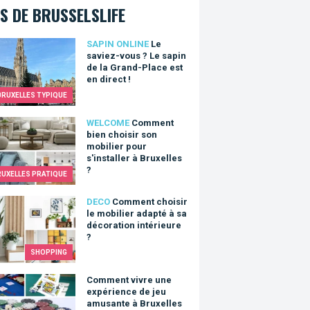
S DE BRUSSELSLIFE
viez-vous ? Le sapin de la Grand-Place est en direct !
SAPIN ONLINE
Le
saviez-vous ? Le sapin
de la Grand-Place est
en direct !
BRUXELLES TYPIQUE
nt bien choisir son mobilier pour s'installer à Bruxelles ?
WELCOME
Comment
bien choisir son
mobilier pour
s'installer à Bruxelles
?
RUXELLES PRATIQUE
nt choisir le mobilier adapté à sa décoration intérieure ?
DECO
Comment choisir
le mobilier adapté à sa
décoration intérieure
?
SHOPPING
nt vivre une expérience de jeu amusante à Bruxelles
Comment vivre une
expérience de jeu
amusante à Bruxelles