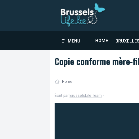
HOME
MENU
BRUXELLES
Copie conforme mère-fi
Home
Écrit par
BrusselsLife Team
-