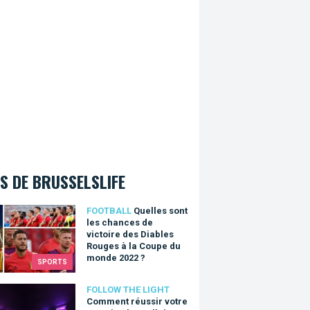
S DE BRUSSELSLIFE
es sont les chances de victoire des Diables Rouges à la Coupe
FOOTBALL
Quelles sont
les chances de
victoire des Diables
Rouges à la Coupe du
monde 2022 ?
SPORTS
nt réussir votre semaine bruxelloise Bright Brussels ?
FOLLOW THE LIGHT
Comment réussir votre