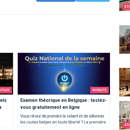
ET
Smar
facteurs qui influencent sa variation ?
Examen théorique en Belgique : testez-vous gratuiteme
Au St
ATIQUE
MOBILITÉ
els
Examen théorique en Belgique : testez-
Kids
a
vous gratuitement en ligne
Vous rêvez de prendre le volant et de sillonner
les routes belges en toute liberté ? La première
ET
étape, cruciale, est l'obtention de votre permis
de,