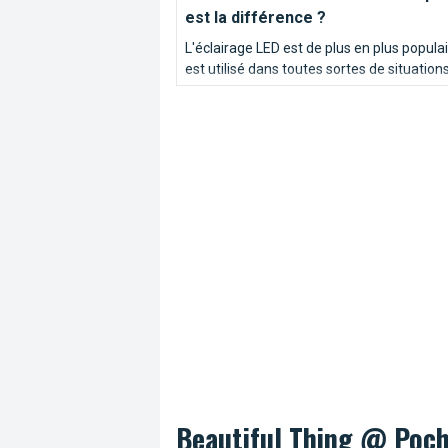
est la différence ?
L'éclairage LED est de plus en plus populair
est utilisé dans toutes sortes de situations 
maison, dans les bureaux et les usines, da
espaces publics, à l'intérieur comme à
l'extérieur.
Beautiful Thing @ Poc