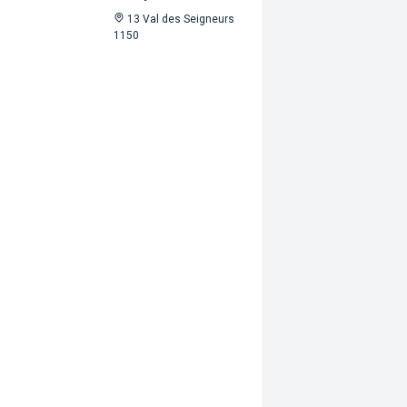
 votre intérieur
13 Val des Seigneurs
1150
formules 100% naturelles à Bruxelles