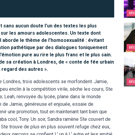
DÉC
st sans aucun doute l’un des textes les plus
Les v
sur les amours adolescentes. Un texte dont
il aborde le thème de l’homosexualité : évitant
ation pathétique par des dialogues toniquement
DÉC
’émotion pure au rire le plus franc et le plus sain.
Recor
s de sa création à Londres, de « conte de fée urbain
e regard des autres ».
de Londres, trois adolescents se morfondent. Jamie,
DÉC
u enclin à la compétition virile, sèche les cours; Ste
ue; Leah, renvoyée du lycée, plane dans le monde
e de Jamie, généreuse et enjouée, essaie de
nir une promotion, tout en maintenant tant bien que
aba cool, Tony. Un soir, Sandra ramène Ste couvert de
, Ste trouve de plus en plus souvent refuge chez eux,
eux garçons se confient l ' un à l ' autre et leur amitié