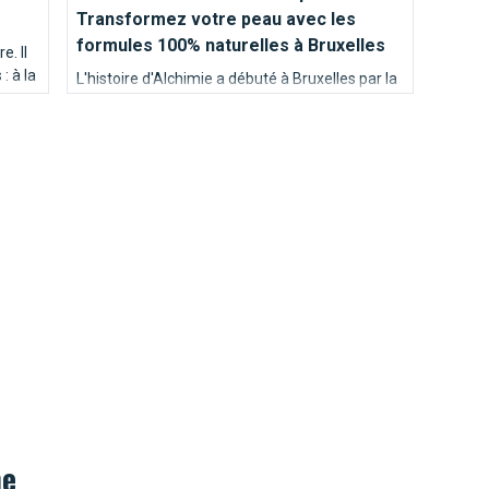
Transformez votre peau avec les
formules 100% naturelles à Bruxelles
e. Il
: à la
L'histoire d'Alchimie a débuté à Bruxelles par la
ns les
conception d'une gamme de produits naturels
et hautement efficaces.
he