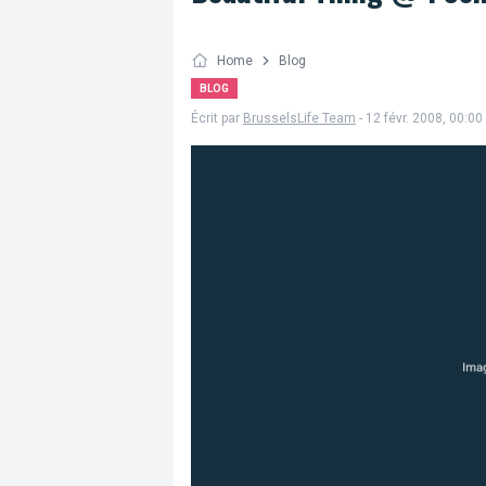
Home
Blog
BLOG
Écrit par
BrusselsLife Team
- 12 févr. 2008, 00:00