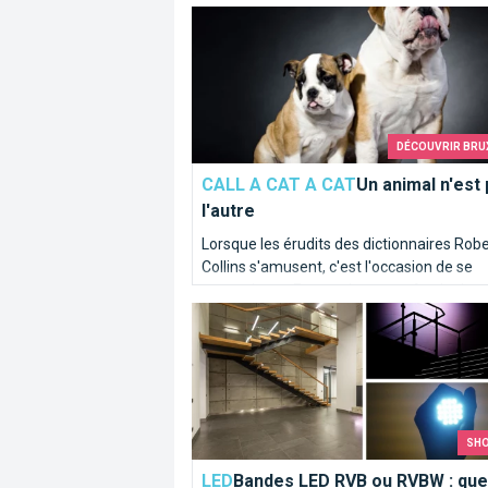
Un animal n'est pas l'autre
puisqu'il a un impact sur l'économie mond
dans son ensemble.
DÉCOUVRIR BRU
CALL A CAT A CAT
Un animal n'est
l'autre
Lorsque les érudits des dictionnaires Robe
Collins s'amusent, c'est l'occasion de se
souvenir que Francophones et Anglopho
Bandes LED RVB ou RVBW : quelle est l
n'ont pas les mêmes références animaliè
matière d'expressions imagées...
SH
LED
Bandes LED RVB ou RVBW : que