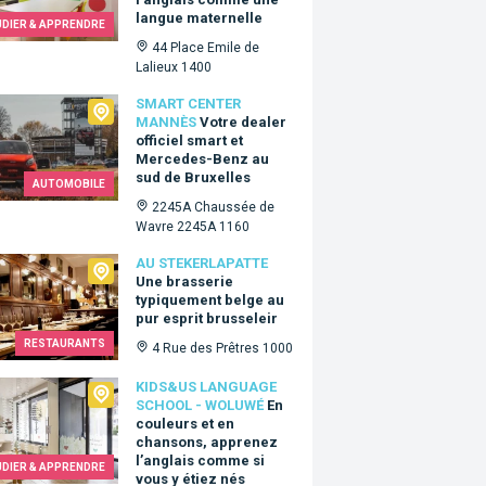
langue maternelle
UDIER & APPRENDRE
44 Place Emile de
Lalieux 1400
t Center Mannès
SMART CENTER
MANNÈS
Votre dealer
officiel smart et
Mercedes-Benz au
sud de Bruxelles
AUTOMOBILE
nt en ligne
2245A Chaussée de
Wavre 2245A 1160
ekerlapatte
AU STEKERLAPATTE
Une brasserie
typiquement belge au
pur esprit brusseleir
RESTAURANTS
4 Rue des Prêtres 1000
&Us language school - Woluwé
KIDS&US LANGUAGE
SCHOOL - WOLUWÉ
En
couleurs et en
chansons, apprenez
l’anglais comme si
UDIER & APPRENDRE
vous y étiez nés