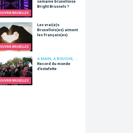
semaine bruxelloise
Bright Brussels ?
OUVRIR BRUXELLES
rai(e)s Bruxellois(es) aiment les Français(es)
Les vrai(e)s
Bruxellois(es) aiment
les Français(es)
OUVRIR BRUXELLES
d du monde d’estafette
A MAIN, A BOUCHE, ...
Record du monde
d’estafette
OUVRIR BRUXELLES