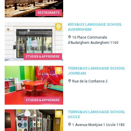
RESTAURANTS
Kids&Us language school Auderghem
KIDS&US LANGUAGE SCHOOL
AUDERGHEM
16 Place Communale
d'Auderghem Auderghem 1160
ETUDIER & APPRENDRE
Teens&Us language school Jourdan
TEENS&US LANGUAGE SCHOOL
JOURDAN
Rue de la Confiance 2
ETUDIER & APPRENDRE
Teens&Us language school Uccle
TEENS&US LANGUAGE SCHOOL
UCCLE
1 Avenue Montjoie 1 Uccle 1180