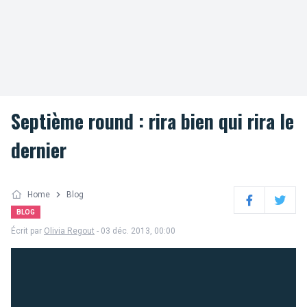
Septième round : rira bien qui rira le
dernier
Home
Blog
Facebook
Twitter
BLOG
Écrit par
Olivia Regout
- 03 déc. 2013, 00:00