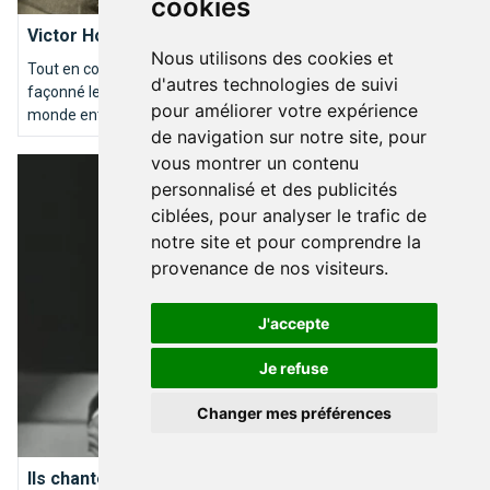
cookies
Victor Horta, père de l’Art nouveau à Bruxelles
Nous utilisons des cookies et
Tout en courbe, en verre et en acier, l’oeuvre de Victor Horta a
d'autres technologies de suivi
façonné le visage de Bruxelles et influencé les architectes du
pour améliorer votre expérience
monde entier.
de navigation sur notre site, pour
vous montrer un contenu
Ils chantent Bruxelles
personnalisé et des publicités
ciblées, pour analyser le trafic de
notre site et pour comprendre la
provenance de nos visiteurs.
J'accepte
Je refuse
Changer mes préférences
DÉCOUVRIR BRUXELLES
Ils chantent Bruxelles