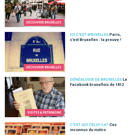
DÉCOUVRIR BRUXELLES
Paris, c’est Bruxelles : la preuve !
ICI C'EST BRUXELLES
Paris,
c’est Bruxelles : la preuve !
DÉCOUVRIR BRUXELLES
Le Facebook bruxellois de 1812
GÉNÉALOGIE DE BRUXELLES
Le
Facebook bruxellois de 1812
VISITES & PATRIMOINE
Ces inconnus du métro
C'EST QUI CELUI-LA?
Ces
inconnus du métro