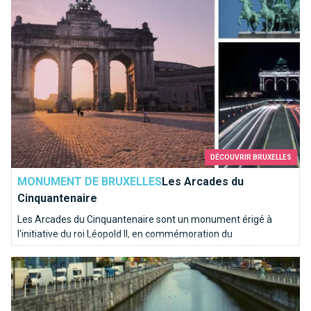
DÉCOUVRIR BRUXELLES
MONUMENT DE BRUXELLES
Les Arcades du
Cinquantenaire
Les Arcades du Cinquantenaire sont un monument érigé à
l'initiative du roi Léopold II, en commémoration du
cinquantième anniversaire de l'indépendance de la Belgique en
La Senne coule dans nos veines
1905.