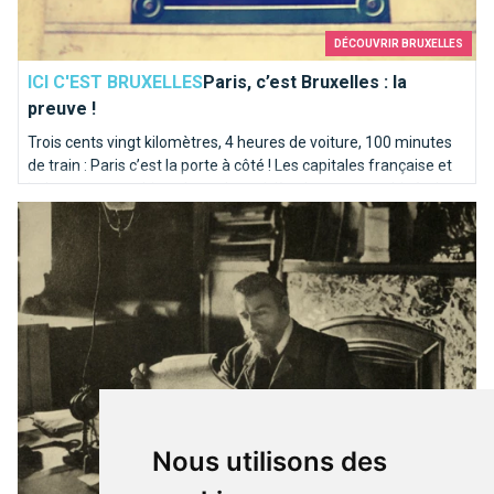
DÉCOUVRIR BRUXELLES
ICI C'EST BRUXELLES
Paris, c’est Bruxelles : la
preuve !
Trois cents vingt kilomètres, 4 heures de voiture, 100 minutes
de train : Paris c’est la porte à côté ! Les capitales française et
belge partagent bien plus qu’une rivière homonyme. Itinéraire
Victor Horta, père de l’Art nouveau à Bruxelles
en bord de Seine sur les traces de la Senne...
Nous utilisons des
PATRIMOINE