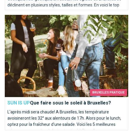
déclinent en plusieurs styles, tailles et formes. En voici le top
10, totalement subjectif, de la rédaction de BrusselsLife.be
Que faire sous le soleil à Bruxelles?
BRUXELLES PRATIQUE
SUN IS UP
Que faire sous le soleil à Bruxelles?
L'après midi sera chaude! A Bruxelles, les température
avoisineront les 32° aux alentours de 17h. Alors pour le lunch,
optez pour la fraîcheur d'une salade. Voici les 5 meilleures
adresses pour un lunch frais et estival à Bruxelles.