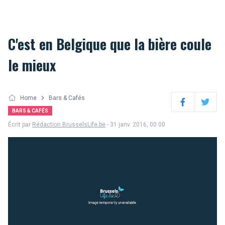
C'est en Belgique que la bière coule
le mieux
Home
Bars & Cafés
Facebook
Twitter
BARS & CAFÉS
Écrit par
Rédaction BrusselsLife.be
- 31 janv. 2016, 00:00