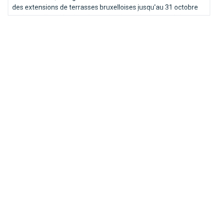
des extensions de terrasses bruxelloises jusqu'au 31 octobre
mais pas d'inquiétude : elles reviendront chaque année!