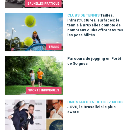
BRUXELLES PRATIQUE
Tailles, infrastructures, surfaces: le tennis à Bruxelles compt
CLUBS DE TENNIS
Tailles,
infrastructures, surfaces: le
tennis à Bruxelles compte de
nombreux clubs offrant toutes
les possibilités.
TENNIS
Parcours de jogging en Forêt de Soignes
Parcours de jogging en Forêt
de Soignes
SPORTS INDIVIDUELS
JCVD, le Bruxellois le plus aware
UNE STAR BIEN DE CHEZ NOUS
JCVD, le Bruxellois le plus
aware