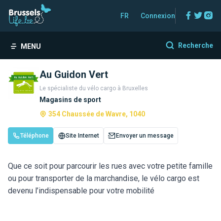
Facebo
Twitt
In
FR
Connexion
Recherche
MENU
Au Guidon Vert
Le spécialiste du vélo cargo à Bruxelles
Magasins de sport
354 Chaussée de Wavre, 1040
Téléphone
Site Internet
Envoyer un message
Que ce soit pour parcourir les rues avec votre petite famille
ou pour transporter de la marchandise, le vélo cargo est
devenu l’indispensable pour votre mobilité