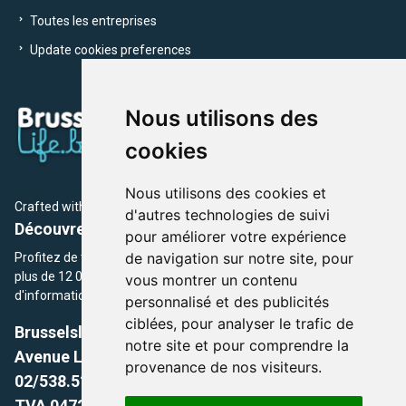
Toutes les entreprises
Update cookies preferences
Nous utilisons des
cookies
Nous utilisons des cookies et
Crafted with
by Brusselslife Team
d'autres technologies de suivi
Découvrez plus de 12 000 adresses et événements
pour améliorer votre expérience
de navigation sur notre site, pour
Profitez de toutes les sections de BrusselsLife.be et découvrez
plus de 12 000 adresses et un grand choix d'événements,
vous montrer un contenu
d'informations et de conseils et astuces de notre écriture.
personnalisé et des publicités
ciblées, pour analyser le trafic de
Brusselslife.be
notre site et pour comprendre la
Avenue Louise, 500 -1050 Ixelles, Brussels,
provenance de nos visiteurs.
02/538.51.49.
TVA 0472.281.221