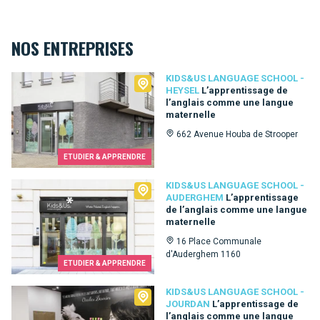
NOS ENTREPRISES
Kids&Us language school - Heysel
KIDS&US LANGUAGE SCHOOL -
HEYSEL
L’apprentissage de
l’anglais comme une langue
maternelle
662 Avenue Houba de Strooper
ETUDIER & APPRENDRE
Kids&Us language school - Auderghem
KIDS&US LANGUAGE SCHOOL -
AUDERGHEM
L’apprentissage
de l’anglais comme une langue
maternelle
16 Place Communale
d'Auderghem 1160
ETUDIER & APPRENDRE
Kids&Us language school - Jourdan
KIDS&US LANGUAGE SCHOOL -
JOURDAN
L’apprentissage de
l’anglais comme une langue