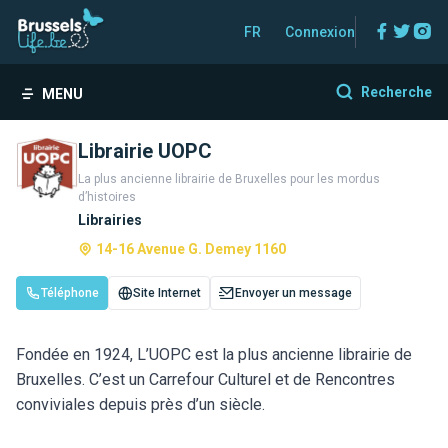
Facebo
Twitt
In
FR
Connexion
Recherche
MENU
Librairie UOPC
La plus ancienne librairie de Bruxelles pour les mordus
d’histoires
Librairies
14-16 Avenue G. Demey 1160
Téléphone
Site Internet
Envoyer un message
Fondée en 1924, L’UOPC est la plus ancienne librairie de
Bruxelles. C’est un Carrefour Culturel et de Rencontres
conviviales depuis près d’un siècle.