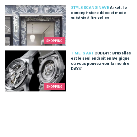
Arket : le concept-store déco et mode suédois à Bruxelles
STYLE SCANDINAVE
Arket : le
concept-store déco et mode
suédois à Bruxelles
SHOPPING
CODE41 : Bruxelles est le seul endroit en Belgique où vous p
TIME IS ART
CODE41 : Bruxelles
est le seul endroit en Belgique
où vous pouvez voir la montre
DAY41
SHOPPING