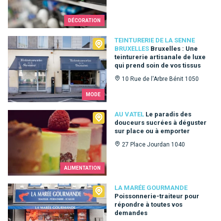
DÉCORATION
Teinturerie de la Senne Bruxelles
TEINTURERIE DE LA SENNE
BRUXELLES
Bruxelles : Une
teinturerie artisanale de luxe
qui prend soin de vos tissus
10 Rue de l'Arbre Bénit 1050
MODE
Au Vatel
AU VATEL
Le paradis des
douceurs sucrées à déguster
sur place ou à emporter
27 Place Jourdan 1040
ALIMENTATION
La Marée Gourmande
LA MARÉE GOURMANDE
Poissonnerie-traiteur pour
répondre à toutes vos
demandes