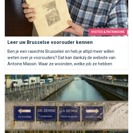
VISITES & PATRIMOINE
Leer uw Brusselse voorouder kennen
Ben je een rasechte Brusseleir en heb je altijd meer willen
weten over je voorouders? Dat kan dankzij de website van
Antoine Massin. Waar ze woonden, welke job ze hebben
uitgeoefend of wie hun buren waren, bezoek dan
bruxelles1812.og
De Zenne stroomt door onze aderen