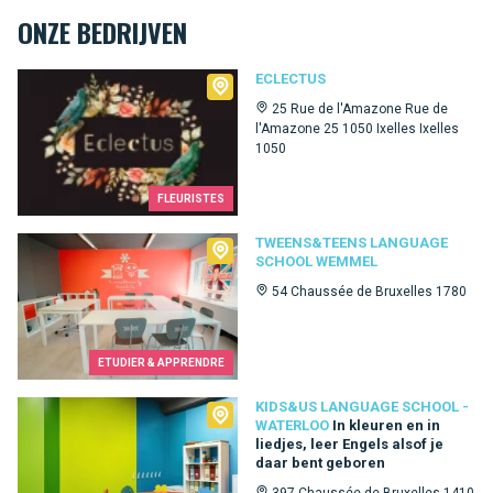
ONZE BEDRIJVEN
Eclectus
ECLECTUS
25 Rue de l'Amazone Rue de
l'Amazone 25 1050 Ixelles Ixelles
1050
FLEURISTES
Tweens&Teens language school Wemmel
TWEENS&TEENS LANGUAGE
SCHOOL WEMMEL
54 Chaussée de Bruxelles 1780
ETUDIER & APPRENDRE
Kids&Us language school - Waterloo
KIDS&US LANGUAGE SCHOOL -
WATERLOO
In kleuren en in
liedjes, leer Engels alsof je
daar bent geboren