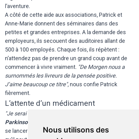
l’aventure.
A côté de cette aide aux associations, Patrick et
Anne-Marie donnent des séminaires dans des
petites et grandes entreprises. A la demande des
employeurs, ils secouent des auditoires allant de
500 à 100 employés. Chaque fois, ils répètent :
n’attendez pas de prendre un grand coup avant de
commencer à vivre vraiment.
"De Morgen nous a
surnommés les livreurs de la pensée positive.
J’aime beaucoup ce titre"
, nous confie Patrick
fièrement.
L’attente d’un médicament
"Je serai le premier patient à dire
Je suis guéri de
Parkinson
'
" nous lance Patrick. Au-delà de l’idée de
Nous utilisons des
se lancer le défi des 20 kilomètres pour se prouver