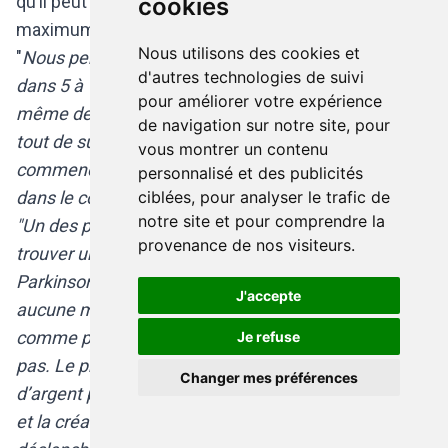
qu’il peut y arriver, il y a l’envie de récolter un
cookies
maximum de fonds pour faire avancer la recherche.
Nous utilisons des cookies et
"
Nous pensonsqu’il y aura une solution à la maladie
d'autres technologies de suivi
dans 5 à 10 ans, s’il y a assez d’argent on parle
pour améliorer votre expérience
même de 4 à 8 ans. Pas nécessairement pour guérir
de navigation sur notre site, pour
tout de suite, mais pour ralentir, stabiliser ou
vous montrer un contenu
commencer à rétablir un changement de dopamine
personnalisé et des publicités
dans le corps."
ciblées, pour analyser le trafic de
notre site et pour comprendre la
"Un des plus grands défis de la maladie, c’est de
provenance de nos visiteurs.
trouver une manière de mesurer l’avancée de
Parkinson dans le corps. Pour l’instant, il n’y a
J'accepte
aucune manière de mesurer celle-ci. Un test sanguin
comme pour un diabète ne marcherait par exemple
Je refuse
pas. Le premier pas serait donc de trouver assez
Changer mes préférences
d’argent pour pouvoir se concentrer sur la recherche
et la création d’une mesure, et de là tout pourrait se