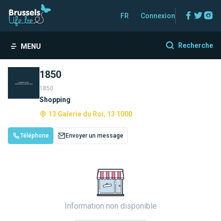
Facebo
Twitt
In
FR
Connexion
Recherche
MENU
1850
1850
Shopping
13 Galerie du Roi, 13 1000
Téléphone
Envoyer un message
Information non disponible