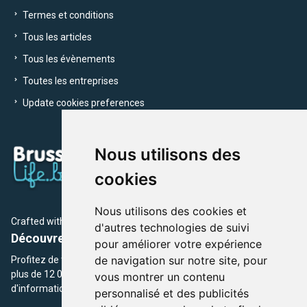
Termes et conditions
Tous les articles
Tous les évènements
Toutes les entreprises
Update cookies preferences
Nous utilisons des
cookies
Nous utilisons des cookies et
Crafted with
by Brusselslife Team
d'autres technologies de suivi
Découvrez plus de 12 000 adresses et événements
pour améliorer votre expérience
de navigation sur notre site, pour
Profitez de toutes les sections de BrusselsLife.be et découvrez
plus de 12 000 adresses et un grand choix d'événements,
vous montrer un contenu
d'informations et de conseils et astuces de notre écriture.
personnalisé et des publicités