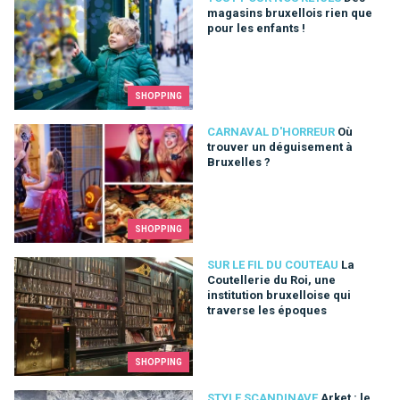
magasins bruxellois rien que
pour les enfants !
SHOPPING
Où trouver un déguisement à Bruxelles ?
CARNAVAL D'HORREUR
Où
trouver un déguisement à
Bruxelles ?
SHOPPING
La Coutellerie du Roi, une institution bruxelloise qui traverse
SUR LE FIL DU COUTEAU
La
Coutellerie du Roi, une
institution bruxelloise qui
traverse les époques
SHOPPING
Arket : le concept-store déco et mode suédois à Bruxelles
STYLE SCANDINAVE
Arket : le