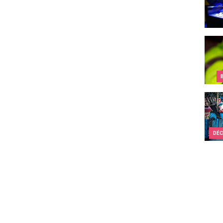
Que f
La Fo
DÉC