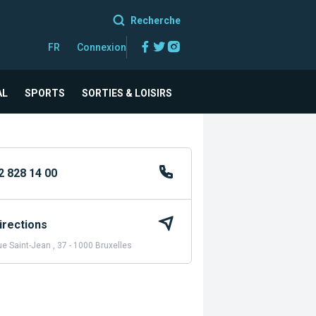
Recherche
Facebook
Twitter
Instagram
FR
Connexion
AL
SPORTS
SORTIES & LOISIRS
2 828 14 00
irections
e Saint-Jean , 37 - 1000 Bruxelles