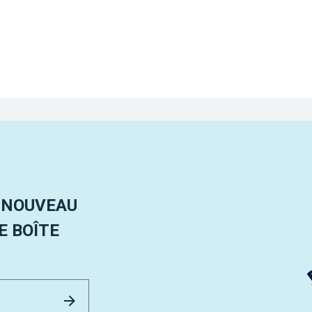
 NOUVEAU
 BOÎTE
Email Address
Envoyer