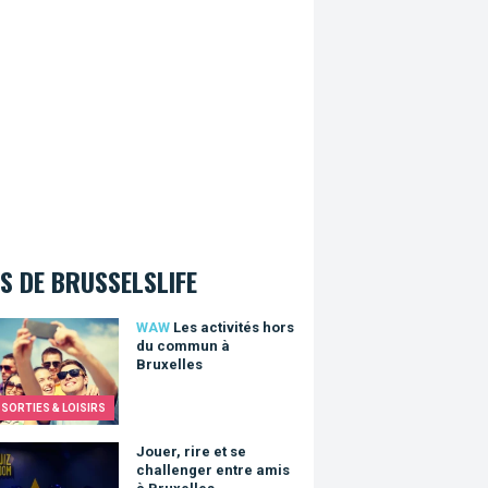
S DE BRUSSELSLIFE
ctivités hors du commun à Bruxelles
WAW
Les activités hors
du commun à
Bruxelles
SORTIES & LOISIRS
, rire et se challenger entre amis à Bruxelles
Jouer, rire et se
challenger entre amis