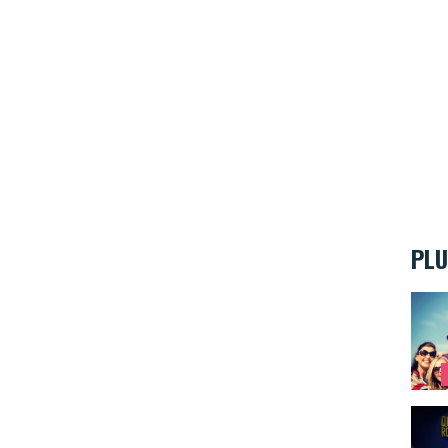
PLU
Les a
Jouer