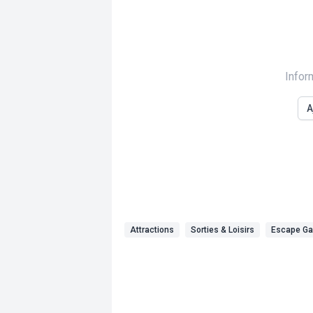
Infor
A
Attractions
Sorties & Loisirs
Escape G