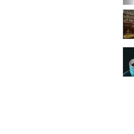
La Co
Le gr