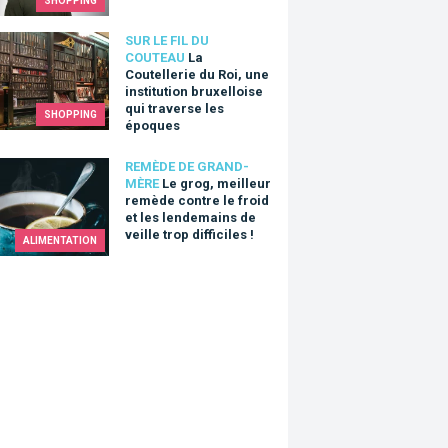
SHOPPING
utellerie du Roi, une institution bruxelloise qui traverse les épo
SUR LE FIL DU
COUTEAU
La
Coutellerie du Roi, une
institution bruxelloise
qui traverse les
SHOPPING
époques
og, meilleur remède contre le froid et les lendemains de veille tro
REMÈDE DE GRAND-
MÈRE
Le grog, meilleur
remède contre le froid
et les lendemains de
veille trop difficiles !
ALIMENTATION