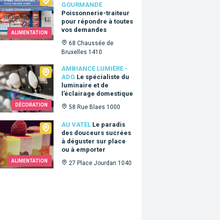
GOURMANDE
Poissonnerie-traiteur
pour répondre à toutes
vos demandes
ALIMENTATION
68 Chaussée de
Bruxelles 1410
ance Lumière - ADG
AMBIANCE LUMIÈRE -
ADG
Le spécialiste du
luminaire et de
l’éclairage domestique
DÉCORATION
58 Rue Blaes 1000
tel
AU VATEL
Le paradis
des douceurs sucrées
à déguster sur place
ou à emporter
ALIMENTATION
27 Place Jourdan 1040