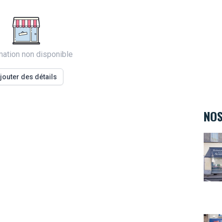
mation non disponible
jouter des détails
NOS
Teint
La M