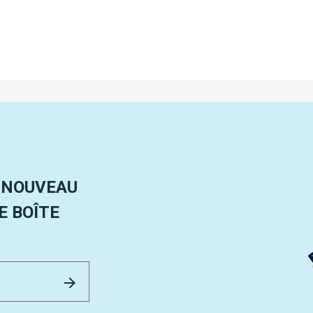
 NOUVEAU
 BOÎTE
Email Address
Envoyer