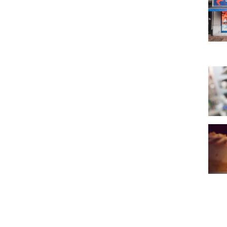
Ambi
Au Va