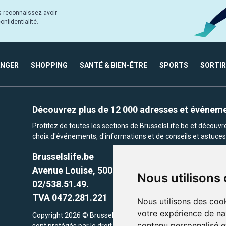
s reconnaissez avoir
nfidentialité.
ANGER
SHOPPING
SANTÉ & BIEN-ÊTRE
SPORTS
SORTIR
Découvrez plus de 12 000 adresses et événem
Profitez de toutes les sections de BrusselsLife.be et découv
choix d'événements, d'informations et de conseils et astuces 
Brusselslife.be
Avenue Louise, 500 -1050 Ixelles, Brussels,
Nous utilisons
02/538.51.49.
TVA 0472.281.221
Nous utilisons des cook
votre expérience de na
Copyright 2026 © Brusselslife.be Tous droits réservés. Le cont
contenu personnalisé et
sont protégés par le droit d'auteur. la propriétaires respectifs.