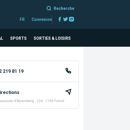
Recherche
Facebook
Twitter
Instagram
FR
Connexion
AL
SPORTS
SORTIES & LOISIRS
2 219 81 19
irections
aussée d'Alsemberg , 234 - 1190 Forest