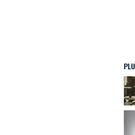
PLU
Victo
Coupe