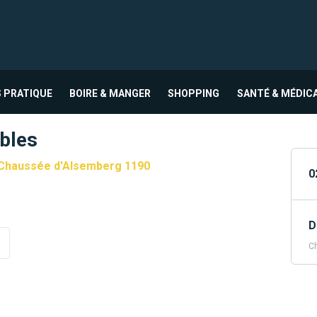
 PRATIQUE
BOIRE & MANGER
SHOPPING
SANTÉ & MÉDIC
bles
Chaussée d'Alsemberg 1190
0
D
Ch