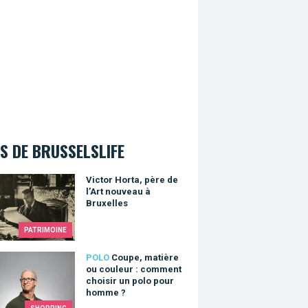
S DE BRUSSELSLIFE
r Horta, père de l’Art nouveau à Bruxelles
Victor Horta, père de
l’Art nouveau à
Bruxelles
PATRIMOINE
, matière ou couleur : comment choisir un polo pour homme ?
POLO
Coupe, matière
ou couleur : comment
choisir un polo pour
homme ?